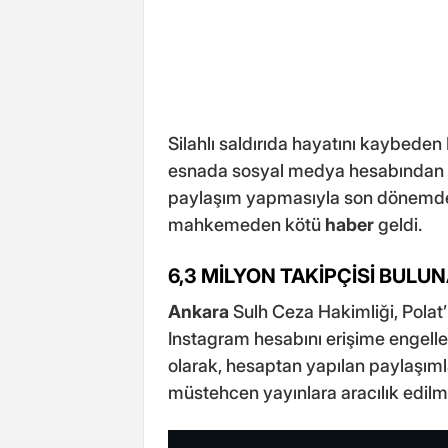
Silahlı saldırıda hayatını kaybeden
esnada sosyal medya hesabından c
paylaşım yapmasıyla son dönemde t
mahkemeden kötü
haber
geldi.
6,3 MİLYON TAKİPÇİSİ BULU
Ankara
Sulh Ceza Hakimliği, Polat’
Instagram hesabını erişime engell
olarak, hesaptan yapılan paylaşımla
müstehcen yayınlara aracılık edilme