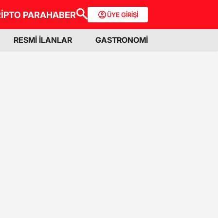
İPTO PARA
HABER
ÜYE GİRİŞİ
RESMİ İLANLAR
GASTRONOMİ