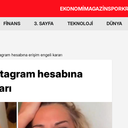
EKONOMİ
MAGAZİN
SPOR
KR
FİNANS
3. SAYFA
TEKNOLOJİ
DÜNYA
tagram hesabına erişim engeli kararı
nstagram hesabına
arı