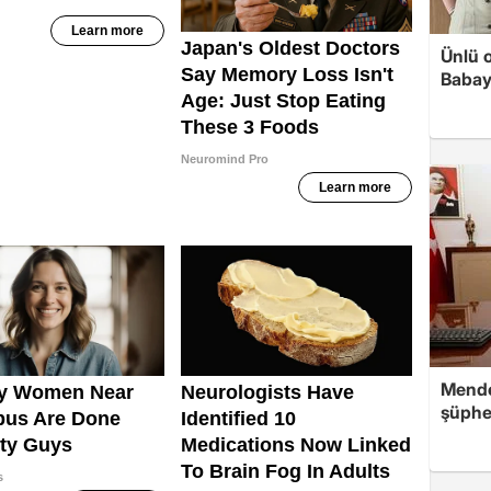
Ünlü 
Babay
Mende
şüphe