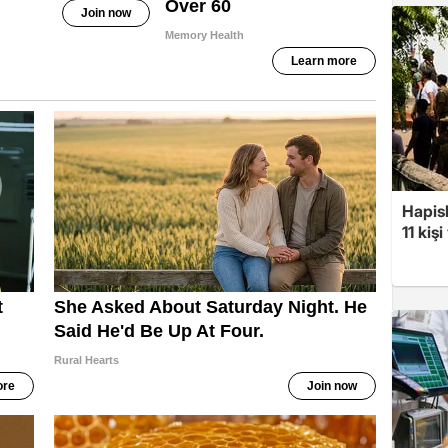
Hapis
11 kiş