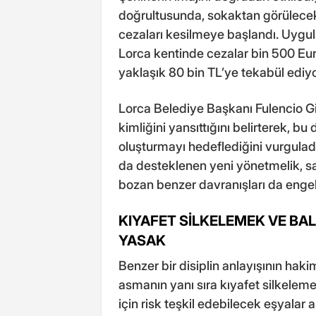
doğrultusunda, sokaktan görülecek
cezaları kesilmeye başlandı. Uyg
Lorca kentinde cezalar bin 500 Euro
yaklaşık 80 bin TL’ye tekabül ediyo
Lorca Belediye Başkanı Fulencio Gi
kimliğini yansıttığını belirterek, bu
oluşturmayı hedeflediğini vurguladı
da desteklenen yeni yönetmelik, s
bozan benzer davranışları da enge
KIYAFET SİLKELEMEK VE B
YASAK
Benzer bir disiplin anlayışının hak
asmanın yanı sıra kıyafet silkele
için risk teşkil edebilecek eşyalar 