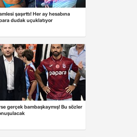
mlesi şaşırttı! Her ay hesabına
 para dudak uçuklatıyor
se gerçek bambaşkaymış! Bu sözler
onuşulacak