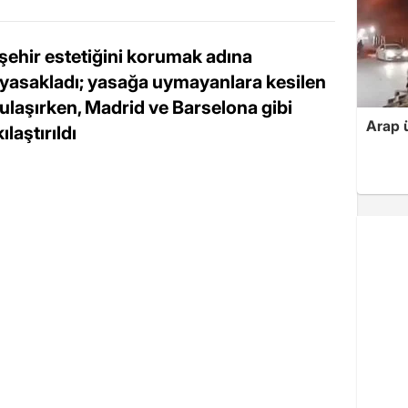
şehir estetiğini korumak adına
 yasakladı; yasağa uymayanlara kesilen
ulaşırken, Madrid ve Barselona gibi
Arap ü
laştırıldı