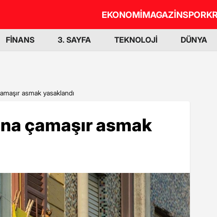
EKONOMİ
MAGAZİN
SPOR
KR
FİNANS
3. SAYFA
TEKNOLOJİ
DÜNYA
çamaşır asmak yasaklandı
ona çamaşır asmak