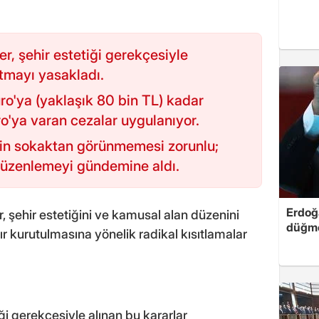
r, şehir estetiği gerekçesiyle
tmayı yasakladı.
ro'ya (yaklaşık 80 bin TL) kadar
o'ya varan cezalar uygulanıyor.
nin sokaktan görünmemesi zorunlu;
düzenlemeyi gündemine aldı.
Erdoğa
, şehir estetiğini ve kamusal alan düzenini
düğme
 kurutulmasına yönelik radikal kısıtlamalar
ği gerekçesiyle alınan bu kararlar