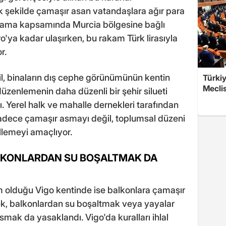
 şekilde çamaşır asan vatandaşlara ağır para
ulama kapsamında Murcia bölgesine bağlı
'ya kadar ulaşırken, bu rakam Türk lirasıyla
r.
l, binaların dış cephe görünümünün kentin
Türkiy
Meclis
 düzenlemenin daha düzenli bir şehir silueti
. Yerel halk ve mahalle dernekleri tarafından
adece çamaşır asmayı değil, toplumsal düzeni
llemeyi amaçlıyor.
ALKONLARDAN SU BOŞALTMAK DA
im olduğu Vigo kentinde ise balkonlara çamaşır
mek, balkonlardan su boşaltmak veya yayalar
asmak da yasaklandı. Vigo'da kuralları ihlal