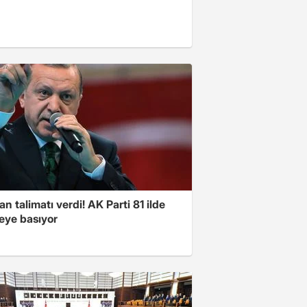
n talimatı verdi! AK Parti 81 ilde
ye basıyor