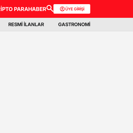
İPTO PARA
HABER
ÜYE GİRİŞİ
RESMİ İLANLAR
GASTRONOMİ