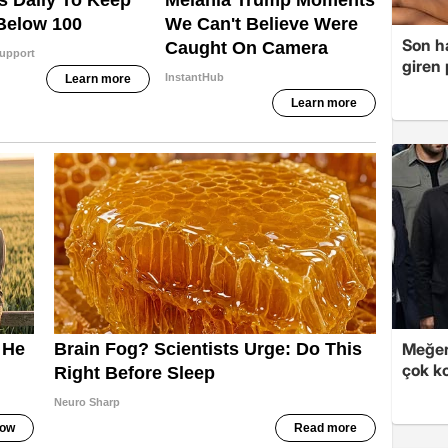
Son ha
giren
Meğer
çok k