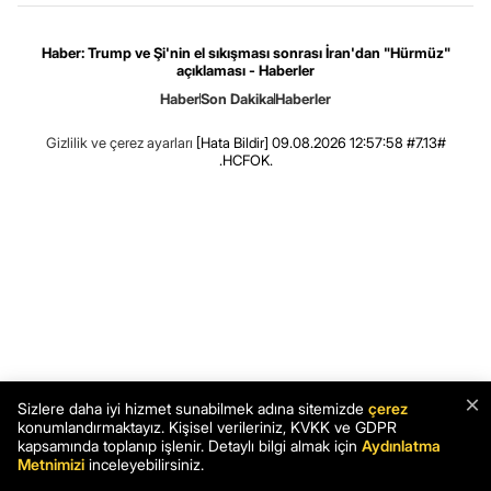
Haber: Trump ve Şi'nin el sıkışması sonrası İran'dan "Hürmüz"
açıklaması - Haberler
Haber
Son Dakika
Haberler
Gizlilik ve çerez ayarları
[Hata Bildir]
09.08.2026 12:57:58 #7.13#
.HCFOK.
×
Sizlere daha iyi hizmet sunabilmek adına sitemizde
çerez
konumlandırmaktayız. Kişisel verileriniz, KVKK ve GDPR
kapsamında toplanıp işlenir. Detaylı bilgi almak için
Aydınlatma
Metnimizi
inceleyebilirsiniz.