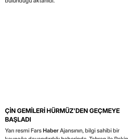
bulunduğu aktarıldı.
ÇİN GEMİLERİ HÜRMÜZ'DEN GEÇMEYE
BAŞLADI
Yarı resmi Fars
Haber
Ajansının, bilgi sahibi bir
kaynağa dayandırdığı haberinde, Tahran ile Pekin