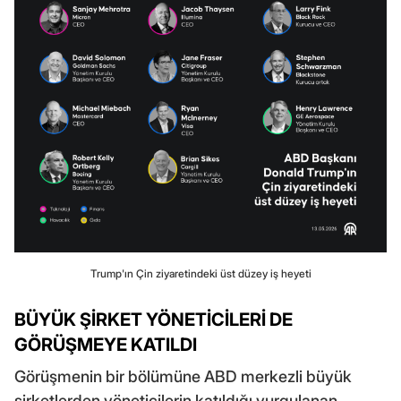
Trump'ın Çin ziyaretindeki üst düzey iş heyeti
BÜYÜK ŞİRKET YÖNETİCİLERİ DE
GÖRÜŞMEYE KATILDI
Görüşmenin bir bölümüne ABD merkezli büyük
şirketlerden yöneticilerin katıldığı vurgulanan