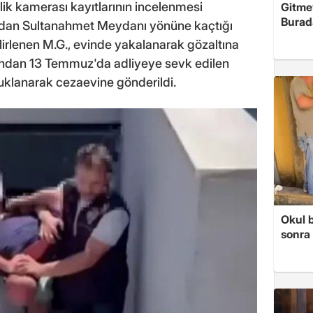
lik kamerası kayıtlarının incelenmesi
Gitme
Burad
ından Sultanahmet Meydanı yönüne kaçtığı
elirlenen M.G., evinde yakalanarak gözaltına
rdından 13 Temmuz'da adliyeye sevk edilen
uklanarak cezaevine gönderildi.
Okul 
sonra 