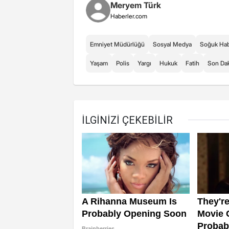
Meryem Türk
Haberler.com
Emniyet Müdürlüğü
Sosyal Medya
Soğuk Ha
Yaşam
Polis
Yargı
Hukuk
Fatih
Son Dak