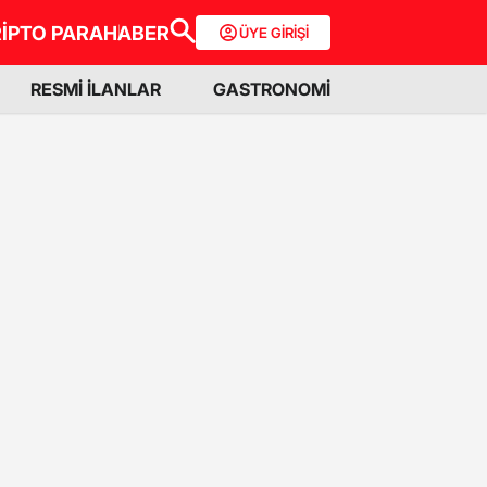
İPTO PARA
HABER
ÜYE GİRİŞİ
RESMİ İLANLAR
GASTRONOMİ