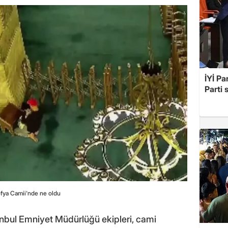
İYİ Pa
Parti 
fya Camii'nde ne oldu
tanbul Emniyet Müdürlüğü ekipleri, cami