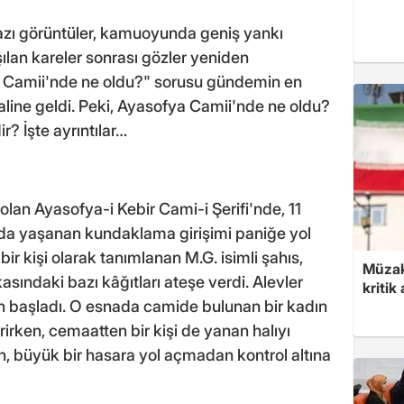
zı görüntüler, kamuoyunda geniş yankı
aşılan kareler sonrası gözler yeniden
a Camii'nde ne oldu?" sorusu gündemin en
aline geldi. Peki, Ayasofya Camii'nde ne oldu?
? İşte ayrıntılar…
olan Ayasofya-i Kebir Cami-i Şerifi'nde, 11
da yaşanan kundaklama girişimi paniğe yol
 bir kişi olarak tanımlanan M.G. isimli şahıs,
Müzak
asındaki bazı kâğıtları ateşe verdi. Alevler
kritik
ın başladı. O esnada camide bulunan bir kadın
rken, cemaatten bir kişi de yanan halıyı
n, büyük bir hasara yol açmadan kontrol altına