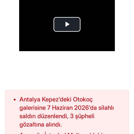
Antalya Kepez'deki Otokoç
galerisine 7 Haziran 2026'da silahlı
saldırı düzenlendi, 3 şüpheli
gözaltına alındı.