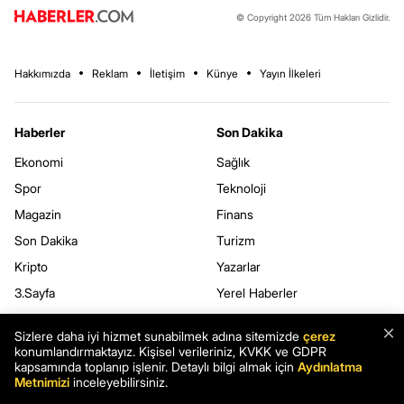
© Copyright 2026 Tüm Hakları Gizlidir.
Hakkımızda
Reklam
İletişim
Künye
Yayın İlkeleri
Haberler
Son Dakika
Ekonomi
Sağlık
Spor
Teknoloji
Magazin
Finans
Son Dakika
Turizm
Kripto
Yazarlar
3.Sayfa
Yerel Haberler
Dünya
×
Sizlere daha iyi hizmet sunabilmek adına sitemizde
çerez
konumlandırmaktayız. Kişisel verileriniz, KVKK ve GDPR
Haberler.com
Kurumsal
kapsamında toplanıp işlenir. Detaylı bilgi almak için
Aydınlatma
Metnimizi
inceleyebilirsiniz.
Hava Durumu
Kullanım Şartları