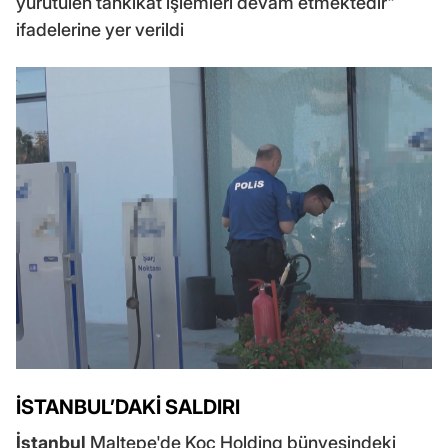
yürütülen tahkikat işlemleri devam etmektedir"
ifadelerine yer verildi
İSTANBUL’DAKİ SALDIRI
İstanbul
Maltepe'de Koç Holding bünyesindeki