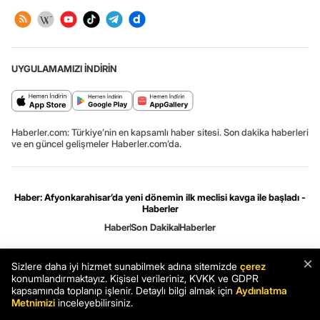
UYGULAMAMIZI İNDİRİN
Haberler.com: Türkiye’nin en kapsamlı haber sitesi. Son dakika haberleri
ve en güncel gelişmeler Haberler.com’da.
Haber: Afyonkarahisar’da yeni dönemin ilk meclisi kavga ile başladı -
Haberler
Haber
Son Dakika
Haberler
Gizlilik ve çerez ayarları
[Hata Bildir]
07.08.2026 18:01:59 #7.13# .HCFOK.
×
Sizlere daha iyi hizmet sunabilmek adına sitemizde
çerez
konumlandırmaktayız. Kişisel verileriniz, KVKK ve GDPR
kapsamında toplanıp işlenir. Detaylı bilgi almak için
Aydınlatma
Metnimizi
inceleyebilirsiniz.