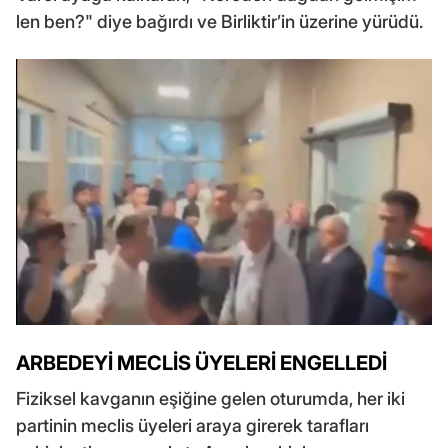
len ben?" diye bağırdı ve Birliktir’in üzerine yürüdü.
ARBEDEYİ MECLİS ÜYELERİ ENGELLEDİ
Fiziksel kavganın eşiğine gelen oturumda, her iki
partinin meclis üyeleri araya girerek tarafları