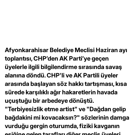
Afyonkarahisar Belediye Meclisi Haziran ayı
toplantısı, CHP’den AK Parti’ye geçen
üyelerle ilgili bilgilendirme sırasında savaş
alanına döndü. CHP'li ve AK Partili üyeler
arasında başlayan söz hakkı tartışması, kısa
sürede karşılıklı ağır hakaretlerin havada
uçuştuğu bir arbedeye dönüştü.
"Terbiyesizlik etme artist" ve "Dağdan gelip
bağdakini mi kovacaksın?" sözlerinin damga
vurduğu gergin oturumda, fiziki kavganın
eşiğine gelen tarafları diğer meclis üyeleri