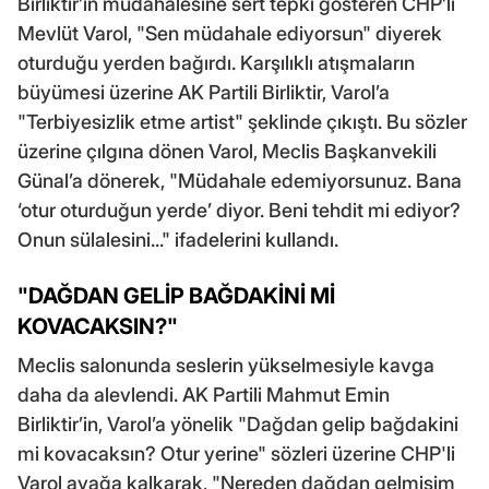
Birliktir’in müdahalesine sert tepki gösteren CHP’li
Mevlüt Varol, "Sen müdahale ediyorsun" diyerek
oturduğu yerden bağırdı. Karşılıklı atışmaların
büyümesi üzerine AK Partili Birliktir, Varol’a
"Terbiyesizlik etme artist" şeklinde çıkıştı. Bu sözler
üzerine çılgına dönen Varol, Meclis Başkanvekili
Günal’a dönerek, "Müdahale edemiyorsunuz. Bana
‘otur oturduğun yerde’ diyor. Beni tehdit mi ediyor?
Onun sülalesini..." ifadelerini kullandı.
"DAĞDAN GELİP BAĞDAKİNİ Mİ
KOVACAKSIN?"
Meclis salonunda seslerin yükselmesiyle kavga
daha da alevlendi. AK Partili Mahmut Emin
Birliktir’in, Varol’a yönelik "Dağdan gelip bağdakini
mi kovacaksın? Otur yerine" sözleri üzerine CHP'li
Varol ayağa kalkarak, "Nereden dağdan gelmişim