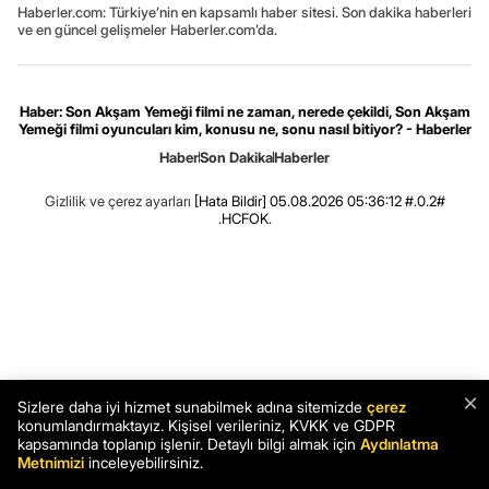
Haberler.com: Türkiye’nin en kapsamlı haber sitesi. Son dakika haberleri
ve en güncel gelişmeler Haberler.com’da.
Haber: Son Akşam Yemeği filmi ne zaman, nerede çekildi, Son Akşam
Yemeği filmi oyuncuları kim, konusu ne, sonu nasıl bitiyor? - Haberler
Haber
Son Dakika
Haberler
Gizlilik ve çerez ayarları
[Hata Bildir]
05.08.2026 05:36:12 #.0.2#
.HCFOK.
×
Sizlere daha iyi hizmet sunabilmek adına sitemizde
çerez
konumlandırmaktayız. Kişisel verileriniz, KVKK ve GDPR
kapsamında toplanıp işlenir. Detaylı bilgi almak için
Aydınlatma
Metnimizi
inceleyebilirsiniz.