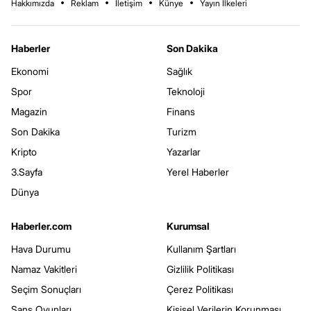
Hakkımızda
Reklam
İletişim
Künye
Yayın İlkeleri
Haberler
Son Dakika
Ekonomi
Sağlık
Spor
Teknoloji
Magazin
Finans
Son Dakika
Turizm
Kripto
Yazarlar
3.Sayfa
Yerel Haberler
Dünya
Haberler.com
Kurumsal
Hava Durumu
Kullanım Şartları
Namaz Vakitleri
Gizlilik Politikası
Seçim Sonuçları
Çerez Politikası
Şans Oyunları
Kişisel Verilerin Korunması