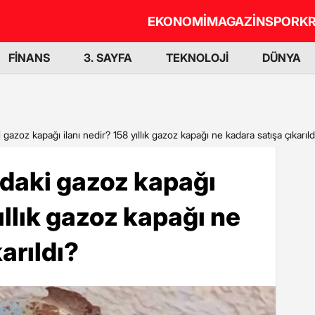
EKONOMİ
MAGAZİN
SPOR
KR
FİNANS
3. SAYFA
TEKNOLOJİ
DÜNYA
gazoz kapağı ilanı nedir? 158 yıllık gazoz kapağı ne kadara satışa çıkarıld
daki gazoz kapağı
yıllık gazoz kapağı ne
arıldı?