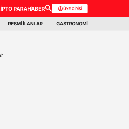
İPTO PARA
HABER
ÜYE GİRİŞİ
RESMİ İLANLAR
GASTRONOMİ
ı?