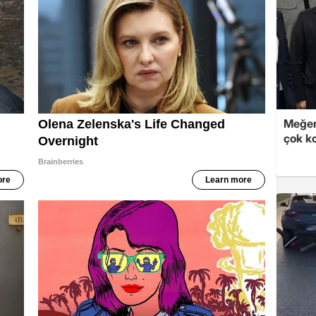
Meğer
çok k