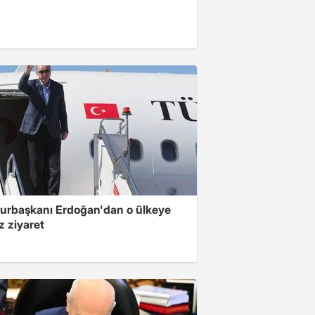
rbaşkanı Erdoğan'dan o ülkeye
z ziyaret