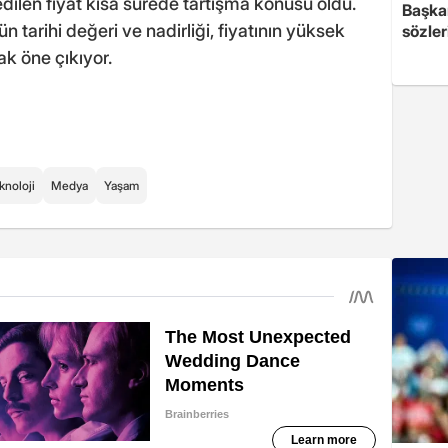
edilen fiyat kısa sürede tartışma konusu oldu.
Başkan
ün tarihi değeri ve nadirliği, fiyatının yüksek
sözler
k öne çıkıyor.
knoloji
Medya
Yaşam