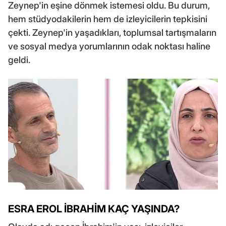
Zeynep'in eşine dönmek istemesi oldu. Bu durum,
hem stüdyodakilerin hem de izleyicilerin tepkisini
çekti. Zeynep'in yaşadıkları, toplumsal tartışmaların
ve sosyal medya yorumlarının odak noktası haline
geldi.
ESRA EROL İBRAHİM KAÇ YAŞINDA?