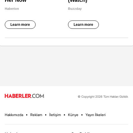
© Copyright 2026 Tüm Hakları Gizlidir.
Hakkımızda
Reklam
İletişim
Künye
Yayın İlkeleri