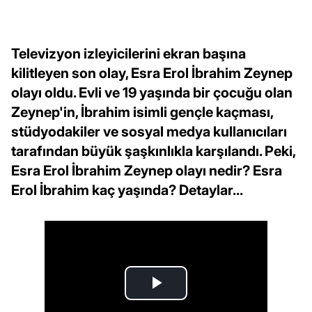
Televizyon izleyicilerini ekran başına
kilitleyen son olay, Esra Erol İbrahim Zeynep
olayı oldu. Evli ve 19 yaşında bir çocuğu olan
Zeynep'in, İbrahim isimli gençle kaçması,
stüdyodakiler ve sosyal medya kullanıcıları
tarafından büyük şaşkınlıkla karşılandı. Peki,
Esra Erol İbrahim Zeynep olayı nedir? Esra
Erol İbrahim kaç yaşında? Detaylar...