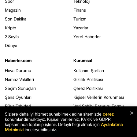
Spor
Teknoloji
Magazin
Finans
Son Dakika
Turizm
Kripto
Yazarlar
3.Sayfa
Yerel Haberler
Dünya
Haberler.com
Kurumsal
Hava Durumu
Kullanım Şartları
Namaz Vakitleri
Gizlilik Politikası
Seçim Sonuçları
Çerez Politikası
Şans Oyunları
Kişisel Verilerin Korunması
Rüya Tabirleri
Veri Sahibi Başvuru Formu
×
Sizlere daha iyi hizmet sunabilmek adına sitemizde
çerez
Yemek Tarifleri
Webmaster
konumlandırmaktayız. Kişisel verileriniz, KVKK ve GDPR
Mobil Uygulamalar
kapsamında toplanıp işlenir. Detaylı bilgi almak için
Aydınlatma
Metnimizi
inceleyebilirsiniz.
RSS