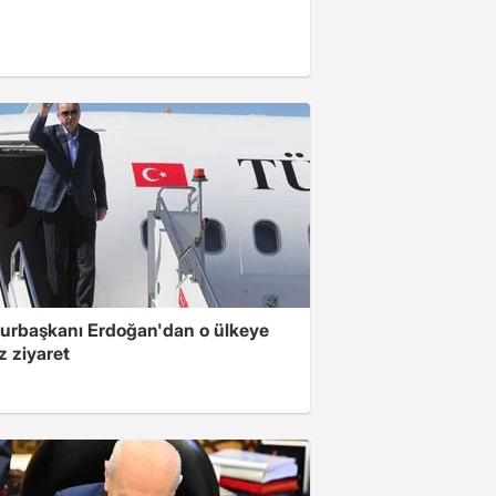
rbaşkanı Erdoğan'dan o ülkeye
z ziyaret