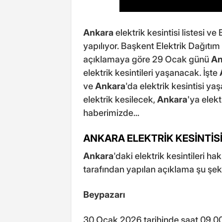
Ankara
elektrik kesintisi listesi ve 
yapılıyor. Başkent Elektrik Dağıt
açıklamaya göre 29 Ocak günü
An
elektrik kesintileri yaşanacak. İşte
ve
Ankara
'da elektrik kesintisi y
elektrik kesilecek,
Ankara
'ya elek
haberimizde...
ANKARA ELEKTRİK KESİNTİS
Ankara
'daki elektrik kesintileri h
tarafından yapılan açıklama şu şeki
Beypazarı
30 Ocak 2026 tarihinde saat 09.00 