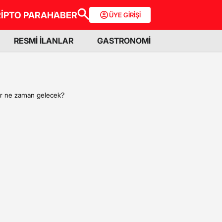
İPTO PARA
HABER
ÜYE GİRİŞİ
RESMİ İLANLAR
GASTRONOMİ
kler ne zaman gelecek?