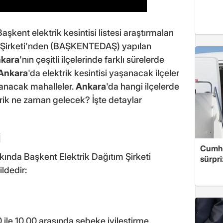
Başkent elektrik kesintisi listesi araştırmaları
ım Şirketi'nden (BAŞKENTEDAŞ) yapılan
kara
'nın çeşitli ilçelerinde farklı sürelerde
Ankara
'da elektrik kesintisi yaşanacak ilçeler
aşanacak mahalleler.
Ankara
'da hangi ilçelerde
trik ne zaman gelecek? İşte detaylar
İ
Cumhu
akkında Başkent Elektrik Dağıtım Şirketi
sürpri
ldedir:
ile 10.00 arasında şebeke iyileştirme