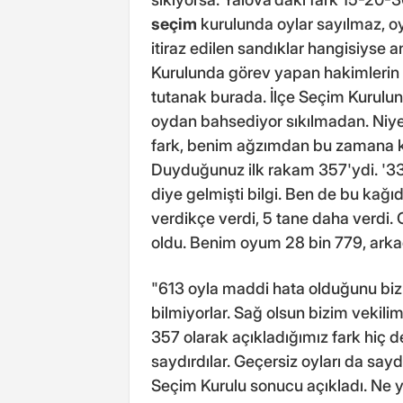
seçim
kurulunda oylar sayılmaz, o
itiraz edilen sandıklar hangisiyse an
Kurulunda görev yapan hakimlerin
tutanak burada. İlçe Seçim Kurulunu
oydan bahsediyor sıkılmadan. Niye
fark, benim ağzımdan bu zamana 
Duyduğunuz ilk rakam 357'ydi. '33
diye gelmişti bilgi. Ben de bu kağ
verdikçe verdi, 5 tane daha verd
oldu. Benim oyum 28 bin 779, arka
"613 oyla maddi hata olduğunu biz
bilmiyorlar. Sağ olsun bizim vekili
357 olarak açıkladığımız fark hiç d
saydırdılar. Geçersiz oyları da sayd
Seçim Kurulu sonucu açıkladı. Ne 