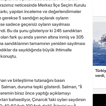
irazımız neticesinde Merkez İlçe Seçim Kurulu
 farkı, yapılan inceleme ve değerlendirmeler
 gerekse 5 sandığın açılarak oyların
ise sadece geçersiz oyların sayılması
ndi. Bu da şunu gösteriyor ki 245 sandıktan
 olan fark şu anda yarının altına inmiş ve 305
una sandıklarının tamamının yeniden sayılması
ndıklar da sayıldığında büyük ihtimalle
 konuştu.
Türkiy
verdi,
nan ve birleştirme tutanağını basın
 Salman, duruma tepki gösterdi. Salman, "İl
eremin biraz önce yaptığı açıklamayı
an bahsediyor, Çınarcık'taki oyları saydırsın
-40-50 fark 100 fark değil. İkincisi şu; İl