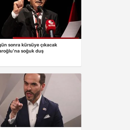
gün sonra kürsüye çıkacak
daroğlu'na soğuk duş