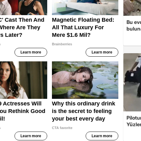
Bu ev
bulun
Pilotu
Yüzle