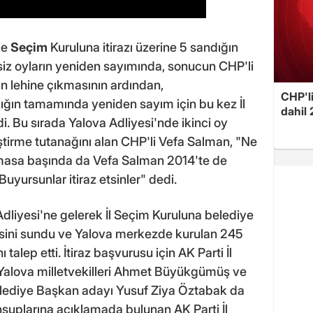
çe
Seçim
Kuruluna itirazı üzerine 5 sandığın
iz oyların yeniden sayımında, sonucun CHP'li
 lehine çıkmasının ardından,
CHP'l
ğın tamamında yeniden sayım için bu kez İl
dahil 
i. Bu sırada Yalova Adliyesi'nde ikinci oy
tirme tutanağını alan CHP'li Vefa Salman, "Ne
 masa başında da Vefa Salman 2014'te de
Buyursunlar itiraz etsinler" dedi.
a Adliyesi'ne gelerek İl Seçim Kuruluna belediye
kçesini sundu ve Yalova merkezde kurulan 245
alep etti. İtiraz başvurusu için AK Parti İl
Yalova milletvekilleri Ahmet Büyükgümüş ve
Belediye Başkan adayı Yusuf Ziya Öztabak da
suplarına açıklamada bulunan AK Parti İl