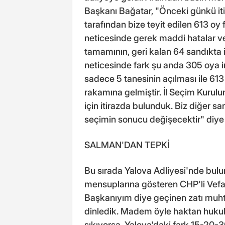
Başkanı Bağatar, "Önceki günkü it
tarafından bize teyit edilen 613 oy
neticesinde gerek maddi hatalar ve
tamamının, geri kalan 64 sandıkta 
neticesinde fark şu anda 305 oya i
sadece 5 tanesinin açılması ile 613
rakamına gelmiştir. İl Seçim Kurul
için itirazda bulunduk. Biz diğer sa
seçimin sonucu değişecektir" diye
SALMAN'DAN TEPKİ
Bu sırada Yalova Adliyesi'nde bulu
mensuplarına gösteren CHP'li Vefa
Başkanıyım diye geçinen zatı muht
dinledik. Madem öyle haktan hukukt
sıkıyorsa. Yalova'daki fark 15-20-30