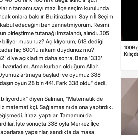
yların tamamı sayılmaz. İlçe seçim kurulunda
cak onlara bakılır. Bu itirazlarını Sayın İl Seçim
 kabul edeceğini ben zannetmiyorum. Resmi
n birleştirme tutanağı imzalandı, alındı. 305
 biliyor musunuz? Açıklıyorum; 613 dediği
1009 
kadar hiç 600'lü rakam duydunuz mu?
Kılıç
2' diye açıkladım daha sonra. Bana '333'
ıdı hazırladım. Ama kurban olduğum Allah
i. Oyumuz artmaya başladı ve oyumuz 338
daşın oyun 28 bin 441. Fark 338 oldu" dedi.
 biliyorduk" diyen Salman, "Matematik de
miz matematikçi. Sağlamasını da ona yaptırdık.
eğişmedi. İtirazı yaptılar. Tamamını da
ırdılar. İşte sonuçta 338 oyla Merkez İlçe
yaparlarsa yapsınlar, sandıkta da masa