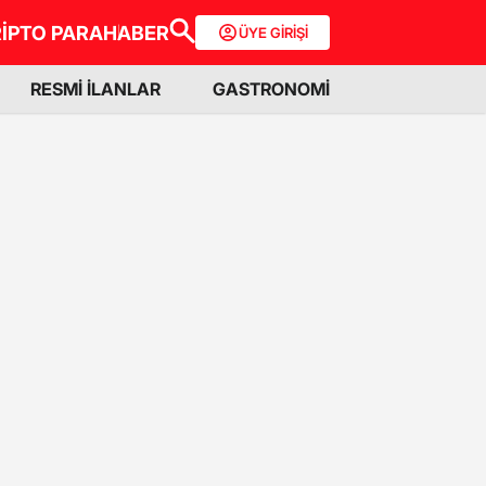
İPTO PARA
HABER
ÜYE GİRİŞİ
RESMİ İLANLAR
GASTRONOMİ