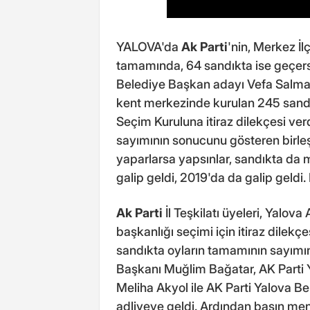
YALOVA'da
Ak Parti
'nin, Merkez İl
tamamında, 64 sandıkta ise geçers
Belediye Başkan adayı Vefa Salman
kent merkezinde kurulan 245 sandı
Seçim Kuruluna itiraz dilekçesi verd
sayımının sonucunu gösteren birleş
yaparlarsa yapsınlar, sandıkta da
galip geldi, 2019'da da galip geldi. 
Ak Parti
İl Teşkilatı üyeleri, Yalov
başkanlığı seçimi için itiraz dile
sandıkta oyların tamamının sayımını t
Başkanı Muğlim Bağatar, AK Parti 
Meliha Akyol ile AK Parti Yalova 
adliyeye geldi. Ardından basın men