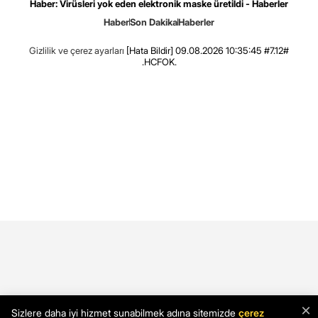
Haber: Virüsleri yok eden elektronik maske üretildi - Haberler
Haber
Son Dakika
Haberler
Gizlilik ve çerez ayarları
[Hata Bildir]
09.08.2026 10:35:45 #7.12#
.HCFOK.
×
Sizlere daha iyi hizmet sunabilmek adına sitemizde
çerez