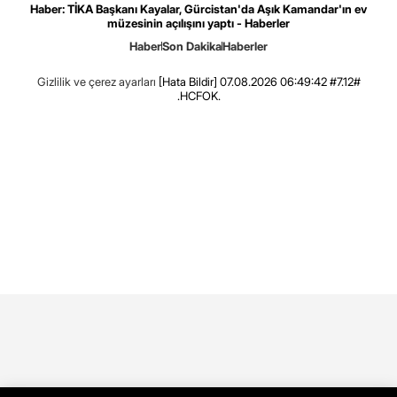
Haber: TİKA Başkanı Kayalar, Gürcistan'da Aşık Kamandar'ın ev
müzesinin açılışını yaptı - Haberler
Haber
Son Dakika
Haberler
Gizlilik ve çerez ayarları
[Hata Bildir]
07.08.2026 06:49:42 #7.12#
.HCFOK.