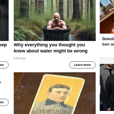
Beledi
ben o