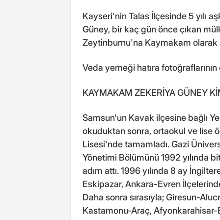
Kayseri'nin Talas İlçesinde 5 yılı
Güney, bir kaç gün önce çıkan mülki
Zeytinburnu'na Kaymakam olarak a
Veda yemeği hatıra fotoğraflarının 
KAYMAKAM ZEKERİYA GÜNEY Kİ
Samsun'un Kavak ilçesine bağlı Y
okuduktan sonra, ortaokul ve lise 
Lisesi'nde tamamladı. Gazi Üniversi
Yönetimi Bölümünü 1992 yılında bi
adım attı. 1996 yılında 8 ay İngilt
Eskipazar, Ankara-Evren İlçelerin
Daha sonra sırasıyla; Giresun-Alu
Kastamonu-Araç, Afyonkarahisar-