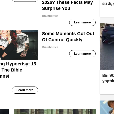
sızdı,
Biri 9
yaptıl