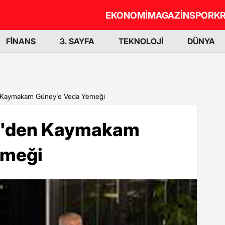
EKONOMİ
MAGAZİN
SPOR
KR
FİNANS
3. SAYFA
TEKNOLOJİ
DÜNYA
den Kaymakam Güney'e Veda Yemeği
tim'den Kaymakam
emeği