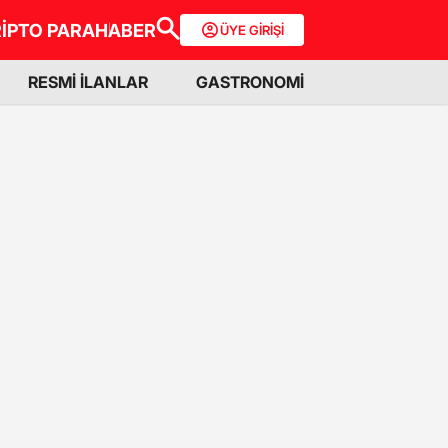
İPTO PARA
HABER
ÜYE GİRİŞİ
RESMİ İLANLAR
GASTRONOMİ