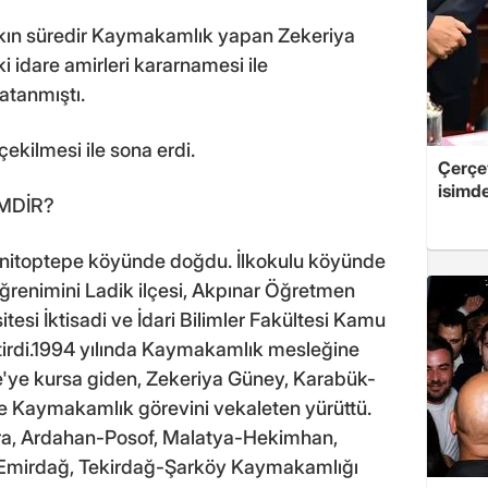
 aşkın süredir Kaymakamlık yapan Zekeriya
 idare amirleri kararnamesi ile
tanmıştı.
çekilmesi ile sona erdi.
Çerçe
isimd
MDİR?
enitoptepe köyünde doğdu. İlkokulu köyünde
öğrenimini Ladik ilçesi, Akpınar Öğretmen
tesi İktisadi ve İdari Bilimler Fakültesi Kamu
tirdi.1994 yılında Kaymakamlık mesleğine
ere'ye kursa giden, Zekeriya Güney, Karabük-
de Kaymakamlık görevini vekaleten yürüttü.
cra, Ardahan-Posof, Malatya-Hekimhan,
Emirdağ, Tekirdağ-Şarköy Kaymakamlığı