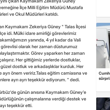
 tayini çıkan Kaymakam Zekeriya Güney
emeğine İlçe Milli Eğitim Müdürü Mustafa
leri ve Okul Müdürleri katıldı.
n Kaymakam Zekeriya Güney " Talas İlçesi
 idi. Mülki idare amirliği görevlerimiz
makamlığımızın yanında, 4 yıl kadar da Vali
u görevlisi olarak her zaman düsturumuz
 kolaylaştırmaktır. Görev yaparken her zaman
lışırız. Her gittiğimiz yerlerde dostluklar,
 güzel dostluk ve arkadaşlıklar kurduk. Her
e ayrı önem veririz.Talas eğitim camiasına ve
Cumhu
sürpri
ere ayrı ayrı teşekkür ediyorum. " dedi.
 Gürbüz'de günün anısına Kaymakam Güney'e
Müdürlüğünün çalışmalarına verdiği destek ve
yı teşekkür etti.