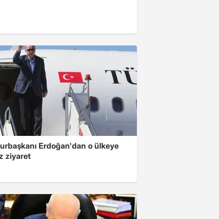
rbaşkanı Erdoğan'dan o ülkeye
z ziyaret