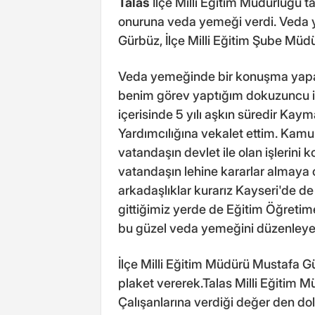
Talas
İlçe Milli Eğitim Müdürlüğü
onuruna veda yemeği verdi. Veda y
Gürbüz, İlçe Milli Eğitim Şube Müdür
Veda yemeğinde bir konuşma yapa
benim görev yaptığım dokuzuncu ilçe
içerisinde 5 yılı aşkın süredir Kay
Yardımcılığına vekalet ettim. Kam
vatandaşın devlet ile olan işlerini
vatandaşın lehine kararlar almaya ça
arkadaşlıklar kurarız Kayseri'de de
gittiğimiz yerde de Eğitim Öğretim
bu güzel veda yemeğini düzenleyenl
İlçe Milli Eğitim Müdürü Mustafa
plaket vererek.Talas Milli Eğitim 
Çalışanlarına verdiği değer den dola