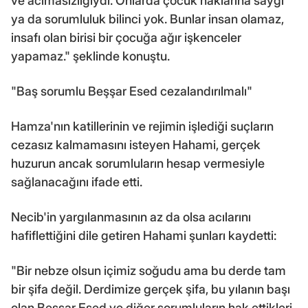
ve acımasızlığıydı. Onlarda çocuk haklarına saygı
ya da sorumluluk bilinci yok. Bunlar insan olamaz,
insafı olan birisi bir çocuğa ağır işkenceler
yapamaz." şeklinde konuştu.
"Baş sorumlu Beşşar Esed cezalandırılmalı"
Hamza'nın katillerinin ve rejimin işlediği suçların
cezasız kalmamasını isteyen Hahami, gerçek
huzurun ancak sorumluların hesap vermesiyle
sağlanacağını ifade etti.
Necib'in yargılanmasının az da olsa acılarını
hafiflettiğini dile getiren Hahami şunları kaydetti:
"Bir nebze olsun içimiz soğudu ama bu derde tam
bir şifa değil. Derdimize gerçek şifa, bu yılanın başı
olan Beşşar Esed ve diğer sorumluların hak ettikleri