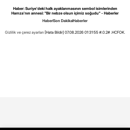
Haber: Suriye'deki halk ayaklanmasının sembol isimlerinden
Hamza'nın annesi: "Bir nebze olsun içimiz soğudu" - Haberler
Haber
Son Dakika
Haberler
Gizlilik ve çerez ayarları
[Hata Bildir]
07.08.2026 01:31:55 #.0.2# .HCFOK.