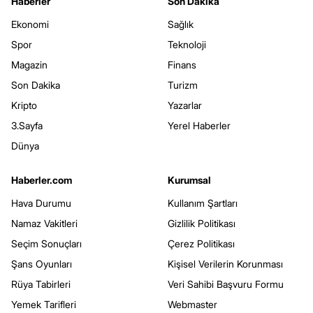
Haberler
Son Dakika
Ekonomi
Sağlık
Spor
Teknoloji
Magazin
Finans
Son Dakika
Turizm
Kripto
Yazarlar
3.Sayfa
Yerel Haberler
Dünya
Haberler.com
Kurumsal
Hava Durumu
Kullanım Şartları
Namaz Vakitleri
Gizlilik Politikası
Seçim Sonuçları
Çerez Politikası
Şans Oyunları
Kişisel Verilerin Korunması
Rüya Tabirleri
Veri Sahibi Başvuru Formu
Yemek Tarifleri
Webmaster