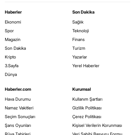
Haberler
Son Dakika
Ekonomi
Sağlık
Spor
Teknoloji
Magazin
Finans
Son Dakika
Turizm
Kripto
Yazarlar
3.Sayfa
Yerel Haberler
Dünya
Haberler.com
Kurumsal
Hava Durumu
Kullanım Şartları
Namaz Vakitleri
Gizlilik Politikası
Seçim Sonuçları
Çerez Politikası
Şans Oyunları
Kişisel Verilerin Korunması
Rüya Tabirleri
Veri Sahibi Başvuru Formu