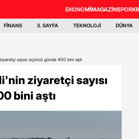
EKONOMİ
MAGAZİN
SPOR
KR
FİNANS
3. SAYFA
TEKNOLOJİ
DÜNYA
in ziyaretçi sayısı üçüncü günde 400 bini aştı
li'nin ziyaretçi sayısı
 bini aştı