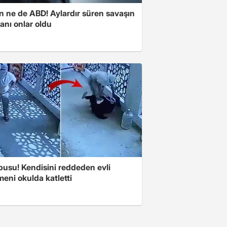
n ne de ABD! Aylardır süren savaşın
anı onlar oldu
pusu! Kendisini reddeden evli
eni okulda katletti