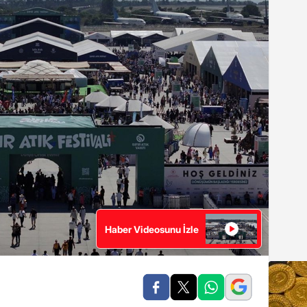
Haber Videosunu İzle