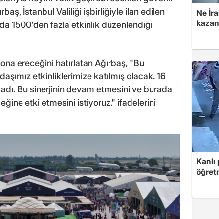
baş, İstanbul Valiliği işbirliğiyle ilan edilen
Ne İra
kazan
nda 1500'den fazla etkinlik düzenlendiği
 sona ereceğini hatırlatan Ağırbaş, "Bu
şımız etkinliklerimize katılmış olacak. 16
kaladı. Bu sinerjinin devam etmesini ve burada
ine etki etmesini istiyoruz." ifadelerini
Kanlı 
öğretm