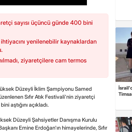
iyaretçi sayısı üçüncü günde 400 bini
i ihtiyacını yenilenebilir kaynaklardan
u.
nılmadı, ziyaretçilere cam termos
İsrail
 Yüksek Düzeyli İklim Şampiyonu Samed
Timsah
enlenen Sıfır Atık Festivali'nin ziyaretçi
ini aştığını açıkladı.
 Yüksek Düzeyli Şahsiyetler Danışma Kurulu
 Başkanı Emine Erdoğan'ın himayelerinde, Sıfır