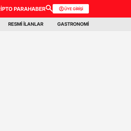
İPTO PARA
HABER
ÜYE GİRİŞİ
RESMİ İLANLAR
GASTRONOMİ