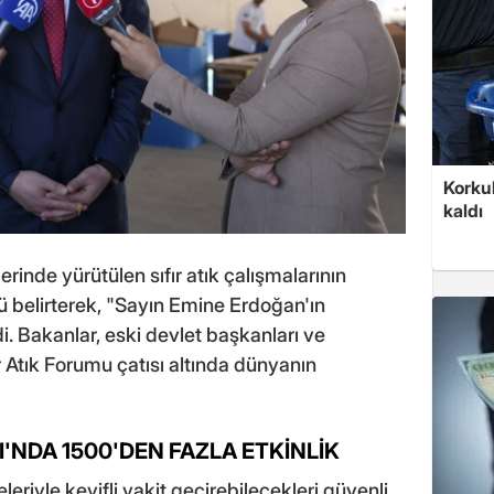
Korkul
kaldı
inde yürütülen sıfır atık çalışmalarının
ü belirterek, "Sayın Emine Erdoğan'ın
i. Bakanlar, eski devlet başkanları ve
ır Atık Forumu çatısı altında dünyanın
I'NDA 1500'DEN FAZLA ETKİNLİK
leriyle keyifli vakit geçirebilecekleri güvenli