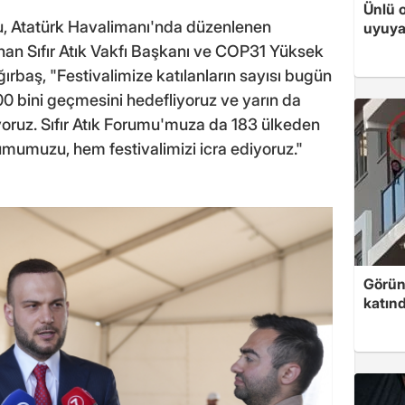
Ünlü 
ğu, Atatürk Havalimanı'nda düzenlenen
uyuya
unan Sıfır Atık Vakfı Başkanı ve COP31 Yüksek
baş, "Festivalimize katılanların sayısı bugün
500 bini geçmesini hedefliyoruz ve yarın da
yoruz. Sıfır Atık Forumu'muza da 183 ülkeden
orumumuzu, hem festivalimizi icra ediyoruz."
Görünt
katınd