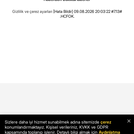
Gizlilik ve çerez ayarları
[Hata Bildir]
09.08.2026 20:03:22 #7.13#
.HCFOK.
×
Sizlere daha iyi hizmet sunabilmek adına sitemizde
çerez
konumlandırmaktayız. Kişisel verileriniz, KVKK ve GDPR
kapsamında toplanıp işlenir. Detaylı bilgi almak için
Aydınlatma