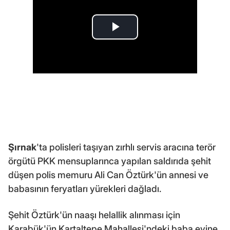
Şırnak
'ta polisleri taşıyan zırhlı servis aracına terör
örgütü PKK mensuplarınca yapılan saldırıda şehit
düşen polis memuru Ali Can Öztürk'ün annesi ve
babasının feryatları yürekleri dağladı.
Şehit Öztürk'ün naaşı helallik alınması için
Karabük'ün Kartaltepe Mahallesi'ndeki baba evine