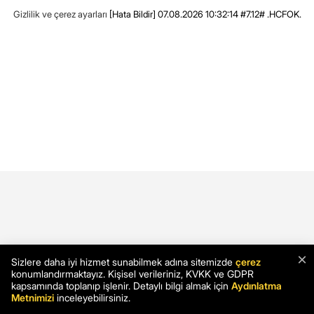
Gizlilik ve çerez ayarları
[Hata Bildir]
07.08.2026 10:32:14 #7.12# .HCFOK.
×
Sizlere daha iyi hizmet sunabilmek adına sitemizde
çerez
konumlandırmaktayız. Kişisel verileriniz, KVKK ve GDPR
kapsamında toplanıp işlenir. Detaylı bilgi almak için
Aydınlatma
Metnimizi
inceleyebilirsiniz.