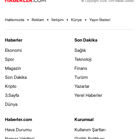
© Copyright 2026 Tüm Hakları Gizlidir.
Hakkımızda
Reklam
İletişim
Künye
Yayın İlkeleri
Haberler
Son Dakika
Ekonomi
Sağlık
Spor
Teknoloji
Magazin
Finans
Son Dakika
Turizm
Kripto
Yazarlar
3.Sayfa
Yerel Haberler
Dünya
Haberler.com
Kurumsal
Hava Durumu
Kullanım Şartları
Namaz Vakitleri
Gizlilik Politikası