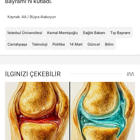
Bayramı'nı kutladı.
Kaynak: AA /
Büşra Alakoyun
İstanbul Üniversitesi
Kemal Memişoğlu
Sağlık Bakanı
Tıp Bayramı
Cerrahpaşa
Teknoloji
Politika
14 Mart
Güncel
Bilim