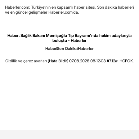
Haberler.com: Türkiye’nin en kapsamlı haber sitesi. Son dakika haberleri
ve en güncel gelişmeler Haberler.com’da.
Haber: Sağlık Bakanı Memişoğlu Tıp Bayramı'nda hekim adaylarıyla
buluştu - Haberler
Haber
Son Dakika
Haberler
Gizlilik ve çerez ayarları
[Hata Bildir]
07.08.2026 08:12:03 #7.12# .HCFOK.