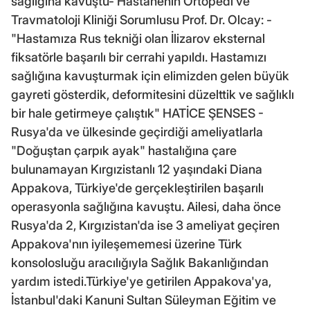
sağlığına kavuştu- Hastanenin Ortopedi ve
Travmatoloji Kliniği Sorumlusu Prof. Dr. Olcay: -
"Hastamıza Rus tekniği olan İlizarov eksternal
fiksatörle başarılı bir cerrahi yapıldı. Hastamızı
sağlığına kavuşturmak için elimizden gelen büyük
gayreti gösterdik, deformitesini düzelttik ve sağlıklı
bir hale getirmeye çalıştık" HATİCE ŞENSES -
Rusya'da ve ülkesinde geçirdiği ameliyatlarla
"Doğuştan çarpık ayak" hastalığına çare
bulunamayan Kırgızistanlı 12 yaşındaki Diana
Appakova, Türkiye'de gerçekleştirilen başarılı
operasyonla sağlığına kavuştu. Ailesi, daha önce
Rusya'da 2, Kırgızistan'da ise 3 ameliyat geçiren
Appakova'nın iyileşememesi üzerine Türk
konsolosluğu aracılığıyla Sağlık Bakanlığından
yardım istedi.Türkiye'ye getirilen Appakova'ya,
İstanbul'daki Kanuni Sultan Süleyman Eğitim ve