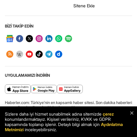
Sitene Ekle
BİZİ TAKİP EDİN
UYGULAMAMIZI İNDİRİN
Haberler.com: Türkiye’nin en kapsamlı haber sitesi. Son dakika haberleri
ve en güncel gelişmeler Haberler.com’da.
×
Sizlere daha iyi hizmet sunabilmek adına sitemizde
çerez
konumlandırmaktayız. Kişisel verileriniz, KVKK ve GDPR
kapsamında toplanıp işlenir. Detaylı bilgi almak için
Aydınlatma
Metnimizi
inceleyebilirsiniz.
Haber: Rusların İyileştiremediği Çocuğu Türk Doktorlar Ayağa Kaldırdı
- Haberler