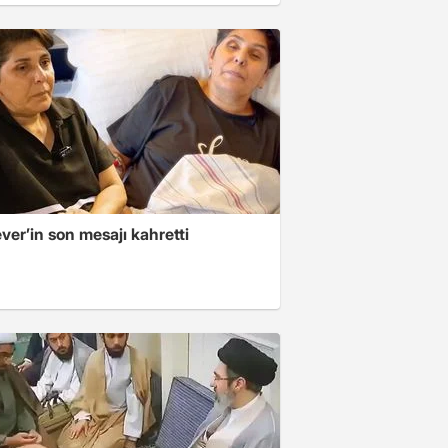
er’in son mesajı kahretti