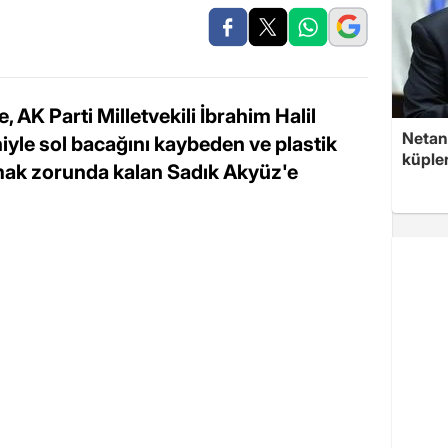
AK Parti Milletvekili İbrahim Halil
Netan
niyle sol bacağını kaybeden ve plastik
küple
mak zorunda kalan Sadık Akyüz'e