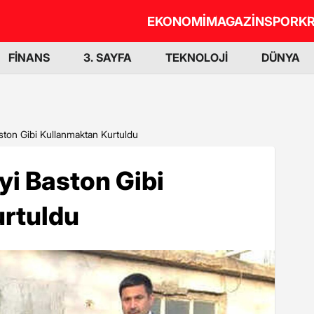
EKONOMİ
MAGAZİN
SPOR
KR
FİNANS
3. SAYFA
TEKNOLOJİ
DÜNYA
aston Gibi Kullanmaktan Kurtuldu
yi Baston Gibi
rtuldu