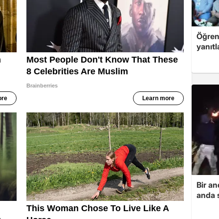
Öğren
yanıtl
Bir a
anda s