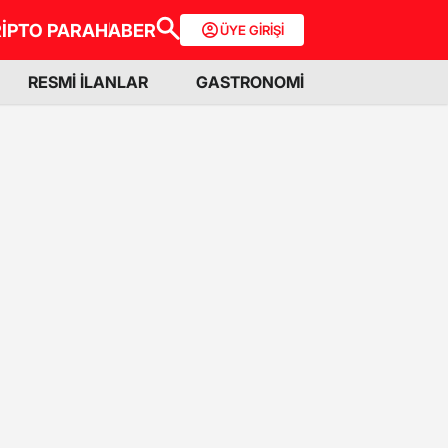
İPTO PARA
HABER
ÜYE GİRİŞİ
RESMİ İLANLAR
GASTRONOMİ