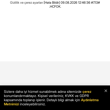
Gizlilik ve çerez ayarları
[Hata Bildir]
09.08.2026 12:46:36 #7.13#
.HCFOK.
×
Sizlere daha iyi hizmet sunabilmek adına sitemizde
çerez
konumlandırmaktayız. Kişisel verileriniz, KVKK ve GDPR
kapsamında toplanıp işlenir. Detaylı bilgi almak için
Aydınlatma
Metnimizi
inceleyebilirsiniz.