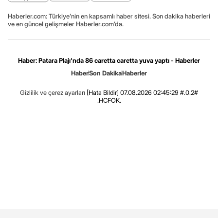
Haberler.com: Türkiye’nin en kapsamlı haber sitesi. Son dakika haberleri
ve en güncel gelişmeler Haberler.com’da.
Haber: Patara Plajı'nda 86 caretta caretta yuva yaptı - Haberler
Haber
Son Dakika
Haberler
Gizlilik ve çerez ayarları
[Hata Bildir]
07.08.2026 02:45:29 #.0.2#
.HCFOK.