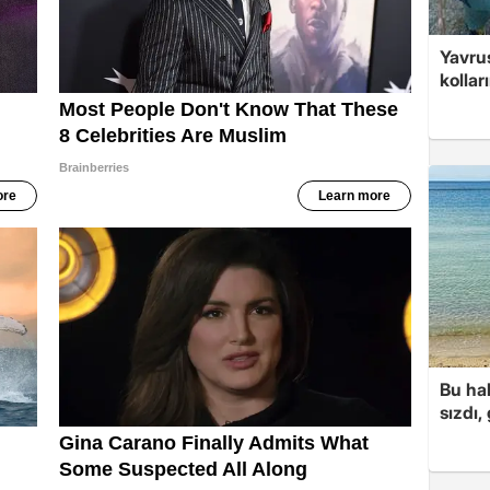
Yavrus
kolları
Bu hal
sızdı,