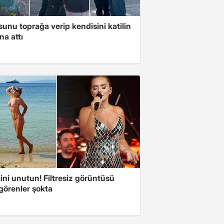
unu toprağa verip kendisini katilin
na attı
ini unutun! Filtresiz görüntüsü
 görenler şokta