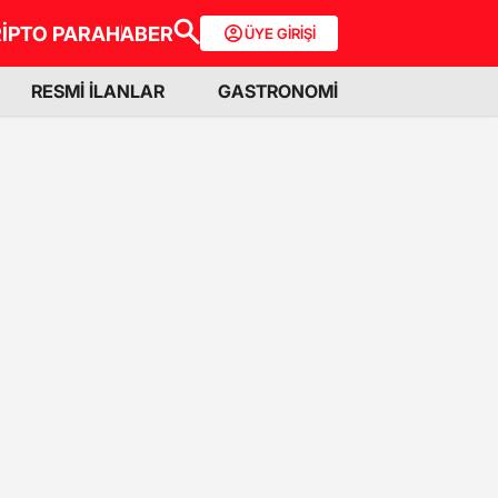
İPTO PARA
HABER
ÜYE GİRİŞİ
RESMİ İLANLAR
GASTRONOMİ