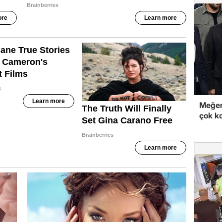
Meğer
çok k