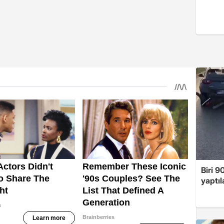
Biri 9
yaptıl