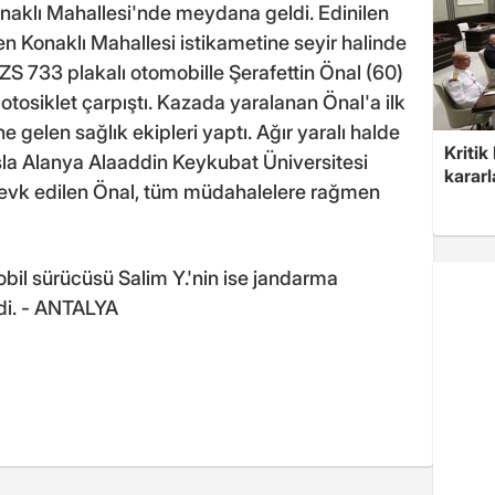
onaklı Mahallesi'nde meydana geldi. Edinilen
en Konaklı Mahallesi istikametine seyir halinde
 ZS 733 plakalı otomobille Şerafettin Önal (60)
tosiklet çarpıştı. Kazada yaralanan Önal'a ilk
 gelen sağlık ekipleri yaptı. Ağır yaralı halde
Kritik
sla Alanya Alaaddin Keykubat Üniversitesi
kararl
sevk edilen Önal, tüm müdahalelere rağmen
bil sürücüsü Salim Y.'nin ise jandarma
ildi. - ANTALYA