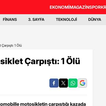
EKONOMİ
MAGAZİN
SPOR
KR
FİNANS
3. SAYFA
TEKNOLOJİ
DÜNYA
 Çarpıştı: 1 Ölü
iklet Çarpıştı: 1 Ölü
tomobille motosikletin çarpıştığı kazada