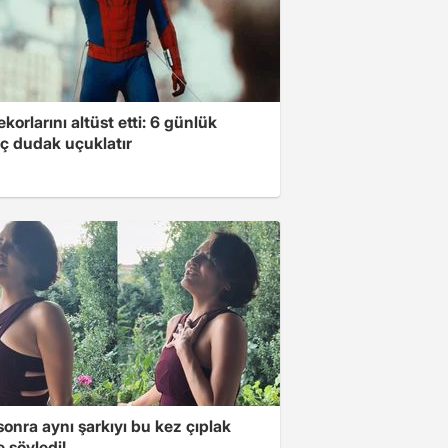
ekorlarını altüst etti: 6 günlük
ç dudak uçuklatır
 sonra aynı şarkıyı bu kez çıplak
e söyledi!