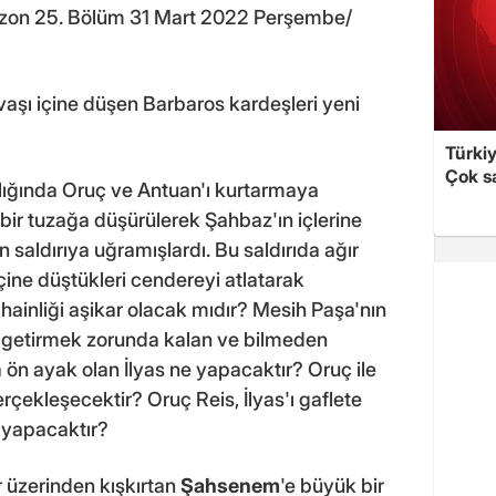
 Sezon 25. Bölüm 31 Mart 2022 Perşembe/
vaşı içine düşen Barbaros kardeşleri yeni
Türki
Çok sa
şılığında Oruç ve Antuan'ı kurtarmaya
 bir tuzağa düşürülerek Şahbaz'ın içlerine
n saldırıya uğramışlardı. Bu saldırıda ağır
çine düştükleri cendereyi atlatarak
hainliği aşikar olacak mıdır? Mesih Paşa'nın
e getirmek zorunda kalan ve bilmeden
ön ayak olan İlyas ne yapacaktır? Oruç ile
erçekleşecektir? Oruç Reis, İlyas'ı gaflete
 yapacaktır?
r üzerinden kışkırtan
Şahsenem
'e büyük bir