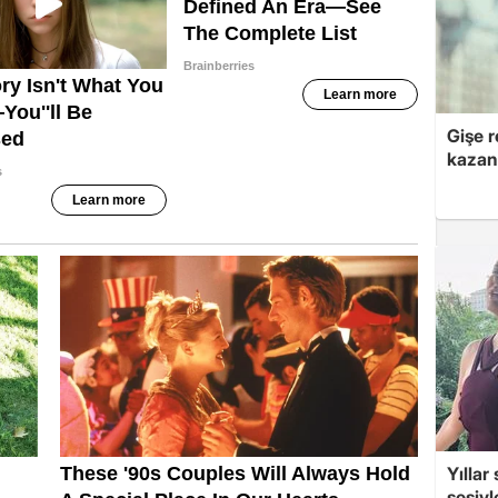
Gişe r
kazan
Yıllar
sesiyl