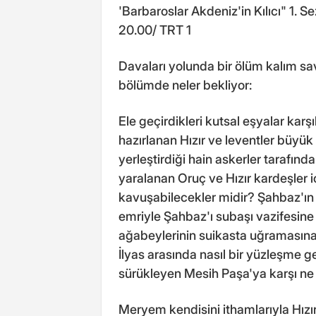
'Barbaroslar Akdeniz'in Kılıcı" 1.
20.00/ TRT 1
Davaları yolunda bir ölüm kalım sa
bölümde neler bekliyor:
Ele geçirdikleri kutsal eşyalar kar
hazırlanan Hızır ve leventler büyük
yerleştirdiği hain askerler tarafında
yaralanan Oruç ve Hızır kardeşler i
kavuşabilecekler midir? Şahbaz'ın 
emriyle Şahbaz'ı subaşı vazifesin
ağabeylerinin suikasta uğramasına 
İlyas arasında nasıl bir yüzleşme g
sürükleyen Mesih Paşa'ya karşı ne
Meryem kendisini ithamlarıyla Hızı