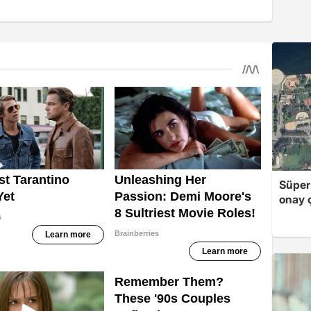
Süper
onay ç