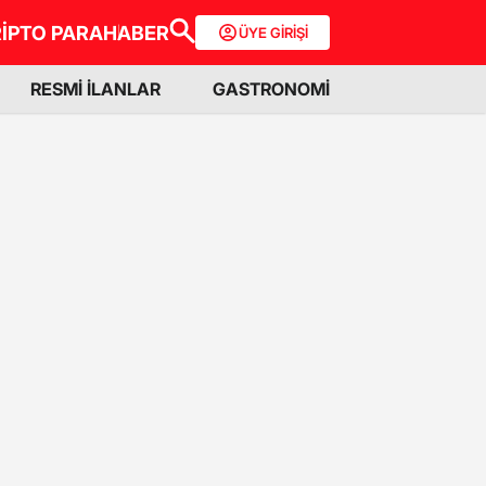
İPTO PARA
HABER
ÜYE GİRİŞİ
RESMİ İLANLAR
GASTRONOMİ