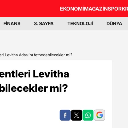
EKONOMİ
MAGAZİN
SPOR
KR
FİNANS
3. SAYFA
TEKNOLOJİ
DÜNYA
eri Levitha Adası'nı fethedebilecekler mi?
ventleri Levitha
bilecekler mi?