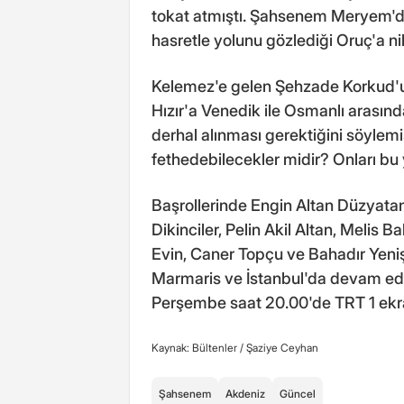
tokat atmıştı. Şahsenem Meryem'den
hasretle yolunu gözlediği Oruç'a n
Kelemez'e gelen Şehzade Korkud'
Hızır'a Venedik ile Osmanlı arasın
derhal alınması gerektiğini söylemiş
fethedebilecekler midir? Onları bu 
Başrollerinde Engin Altan Düzyatan
Dikinciler, Pelin Akil Altan, Melis 
Evin, Caner Topçu ve Bahadır Yenişe
Marmaris ve İstanbul'da devam eden
Perşembe saat 20.00'de TRT 1 ekr
Kaynak: Bültenler /
Şaziye Ceyhan
Şahsenem
Akdeniz
Güncel