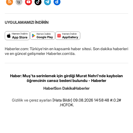
UYGULAMAMIZI İNDİRİN
Haberler.com: Türkiye’nin en kapsamlı haber sitesi. Son dakika haberleri
ve en güncel gelişmeler Haberler.com’da.
Haber: Muş'ta serinlemek için girdiği Murat Nehri'nde kaybolan
öğrencinin cansız bedeni bulundu - Haberler
Haber
Son Dakika
Haberler
Gizlilik ve çerez ayarları
[Hata Bildir]
09.08.2026 14:58:48 #.0.2#
.HCFOK.