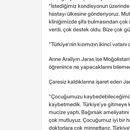
"İstediğimiz kondisyonun üzerinde b
hastayı ülkesine gönderiyoruz. Mut
kliniğimizde şifa bulmasından çok 
verdi, çok destek oldu. Bize çok gü
"Türkiye'nin kızımızın ikinci vata
Anne Arailym Jaras ise Moğolista
öğrenince ne yapacaklarını bilemedik
Çaresiz kaldıklarına işaret eden Jar
"Çocuğumuzu kaybedebileceğimiz
kaybetmedik. Türkiye'ye gitmeye k
mucize yaptı. Bağırsak ameliyatını d
çok mutluyuz. Çocuğumuz iyi bir h
doktorlara çok minnettarız. Türkiye'