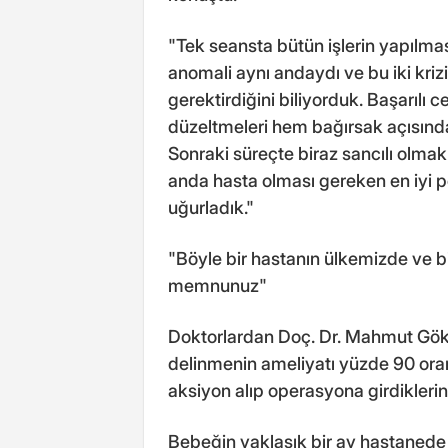
"Tek seansta bütün işlerin yapılması
anomali aynı andaydı ve bu iki kri
gerektirdiğini biliyorduk. Başarılı c
düzeltmeleri hem bağırsak açısınd
Sonraki süreçte biraz sancılı olmakl
anda hasta olması gereken en iyi pe
uğurladık."
"Böyle bir hastanın ülkemizde ve b
memnunuz"
Doktorlardan Doç. Dr. Mahmut Gök
delinmenin ameliyatı yüzde 90 oranın
aksiyon alıp operasyona girdiklerini
Bebeğin yaklaşık bir ay hastanede