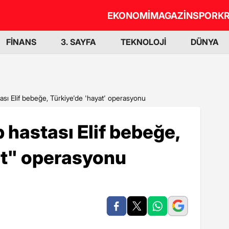
EKONOMİ
MAGAZİN
SPOR
KR
FİNANS
3. SAYFA
TEKNOLOJİ
DÜNYA
tası Elif bebeğe, Türkiye'de 'hayat' operasyonu
 hastası Elif bebeğe,
at" operasyonu