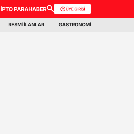
İPTO PARA
HABER
ÜYE GİRİŞİ
RESMİ İLANLAR
GASTRONOMİ