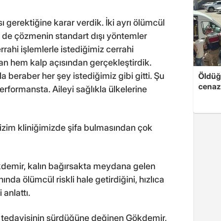
 gerektiğine karar verdik. İki ayrı ölümcül
zi de çözmenin standart dışı yöntemler
errahi işlemlerle istediğimiz cerrahi
an hem kalp açısından gerçekleştirdik.
a beraber her şey istediğimiz gibi gitti. Şu
Öldüğü
cenaz
rformansta. Aileyi sağlıkla ülkelerine
izim kliniğimizde şifa bulmasından çok
demir, kalın bağırsakta meydana gelen
da ölümcül riskli hale getirdiğini, hızlıca
 anlattı.
 tedavisinin sürdüğüne değinen Gökdemir,