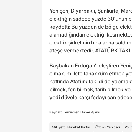
Yeniçeri, Diyarbakır, Şanlıurfa, Mar
elektriğin sadece yüzde 30'unun bed
kaydetti; Bu yüzden de bölge elektr
alamadığından elektriği kesmekted
elektrik şirketinin binalarına sald
ateşe vermektedir. ATATÜRK TAK
Başbakan Erdoğan'ı eleştiren Yeni
olmak, millete tahakküm etmek ye
hattında Atatürk taklidi de yapmakt
bilmek, fen bilmek, tarih bilmek ve
yedi düvele karşı fedayı can edece
Kaynak: Demirören Haber Ajansı
Milliyetçi Hareket Partisi
Özcan Yeniçeri
Polit