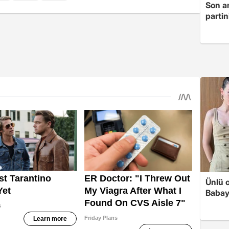
Son a
partin
Ünlü 
Babay