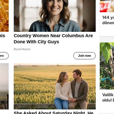
144 yı
dönem
Valili
oldu! 