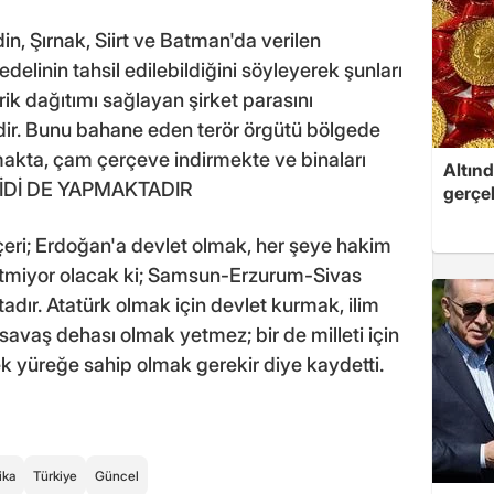
din, Şırnak, Siirt ve Batman'da verilen
elinin tahsil edilebildiğini söyleyerek şunları
ik dağıtımı sağlayan şirket parasını
ir. Bunu bahane eden terör örgütü bölgede
ırmakta, çam çerçeve indirmekte ve binaları
Altınd
LİDİ DE YAPMAKTADIR
gerçek
çeri; Erdoğan'a devlet olmak, her şeye hakim
tmiyor olacak ki; Samsun-Erzurum-Sivas
adır. Atatürk olmak için devlet kurmak, ilim
 savaş dehası olmak yetmez; bir de milleti için
k yüreğe sahip olmak gerekir diye kaydetti.
ika
Türkiye
Güncel