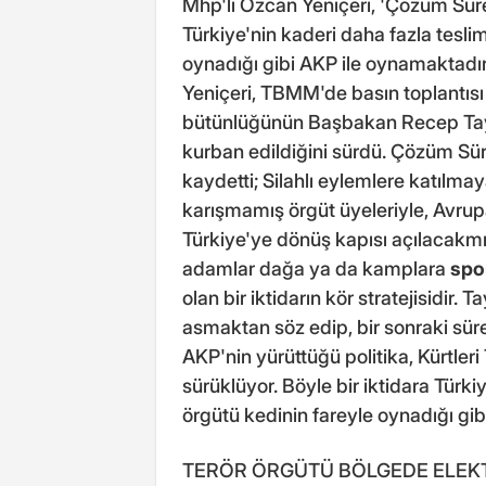
Mhp'li Özcan Yeniçeri, 'Çözüm Sürec
Türkiye'nin kaderi daha fazla tesli
oynadığı gibi AKP ile oynamaktadı
Yeniçeri, TBMM'de basın toplantısı 
bütünlüğünün Başbakan Recep Tay
kurban edildiğini sürdü. Çözüm Sürec
kaydetti; Silahlı eylemlere katılm
karışmamış örgüt üyeleriyle, Avrupa
Türkiye'ye dönüş kapısı açılacakmış
adamlar dağa ya da kamplara
spo
olan bir iktidarın kör stratejisidir.
asmaktan söz edip, bir sonraki süreçt
AKP'nin yürüttüğü politika, Kürtler
sürüklüyor. Böyle bir iktidara Türki
örgütü kedinin fareyle oynadığı gi
TERÖR ÖRGÜTÜ BÖLGEDE ELEKTR