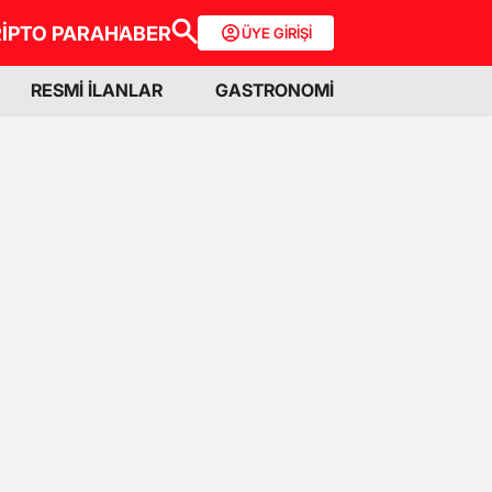
İPTO PARA
HABER
ÜYE GİRİŞİ
RESMİ İLANLAR
GASTRONOMİ