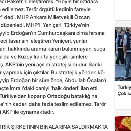
i Paketi'ni eleştirerek; "Böyle bir iktidara
m edilemez. Terör örgütü kedinin fareyle
r" dedi. MHP Ankara Milletvekili Özcan
düzenledi. MHP'li Yeniçeri, Türkiye'nin
yip Erdoğan'ın Cumhurbaşkanı olma hırsına
i tasarısını eleştiren Yeniçeri, şunları
ayan, hakkında arama kararı bulunmayan, suça
'da ve Kuzey Irak'ta yerleşik isimlere
. AKP'nin yeni açılım stratejisi budur. Sanki
r
yapmak için çıktılar. Bu stratejik yönden kör
 Tayyip Erdoğan bir süre önce, Abdullah Öcalan'ı
Türki
e İmralı'daki caniyi 'halk önderi' ilan etti.
Çok sa
i Türkiye'den koparıp Ortadoğu bataklığına
ye'nin kaderi daha fazla teslim edilemez. Terör
bi AKP ile oynamaktadır.
İK ŞİRKETİNİN BİNALARINA SALDIRMAKTA