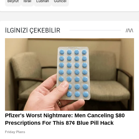
Beyrut
İsrail
Lübnan
Güncel