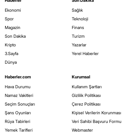
Haberler
Son Dakika
Ekonomi
Sağlık
Spor
Teknoloji
Magazin
Finans
Son Dakika
Turizm
Kripto
Yazarlar
3.Sayfa
Yerel Haberler
Dünya
Haberler.com
Kurumsal
Hava Durumu
Kullanım Şartları
Namaz Vakitleri
Gizlilik Politikası
Seçim Sonuçları
Çerez Politikası
Şans Oyunları
Kişisel Verilerin Korunması
Rüya Tabirleri
Veri Sahibi Başvuru Formu
Yemek Tarifleri
Webmaster