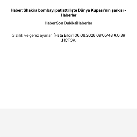
Haber: Shakira bombayı patlattı! İşte Dünya Kupası'nın şarkısı -
Haberler
Haber
Son Dakika
Haberler
Gizlilik ve çerez ayarları
[Hata Bildir]
06.08.2026 09:05:48 #.0.3#
.HCFOK.