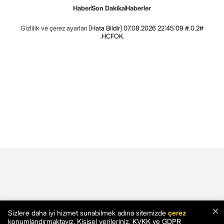
Haber
Son Dakika
Haberler
Gizlilik ve çerez ayarları
[Hata Bildir]
07.08.2026 22:45:09 #.0.2#
.HCFOK.
×
Sizlere daha iyi hizmet sunabilmek adına sitemizde
çerez
konumlandırmaktayız. Kişisel verileriniz, KVKK ve GDPR