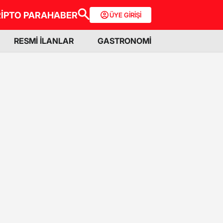
İPTO PARA
HABER
ÜYE GİRİŞİ
RESMİ İLANLAR
GASTRONOMİ