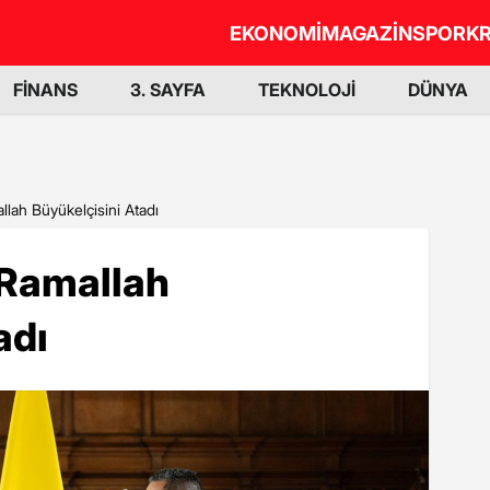
EKONOMİ
MAGAZİN
SPOR
KR
FİNANS
3. SAYFA
TEKNOLOJİ
DÜNYA
lah Büyükelçisini Atadı
 Ramallah
adı