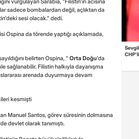
ğini vurgulayan Sarabia, "Filistin'in acısına
lar sadece bombalardan değil, açlıktan da
stin'deki sesi olacak." dedi.
isi Ospina da törende yaptığı açıklamada,
Sevgil
CHP'l
k sayıldığını belirten Ospina, "
Orta Doğu
'da
mle sağlanabilir. Filistin halkıyla dayanışma
 uluslararası arenada duyurmaya devam
şkileri kesmişti
n Manuel Santos, görev süresinin dolmasına
'de devlet olarak tanımıştı.