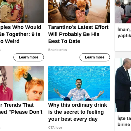
İmam,
yaptık
İşte t
birine 