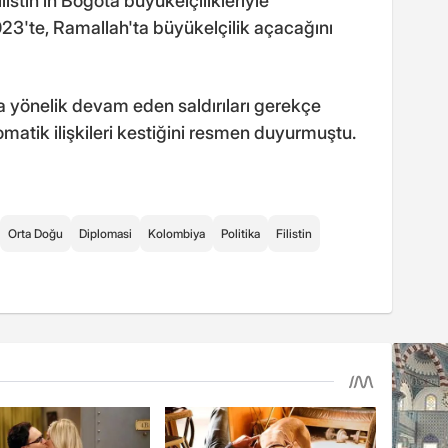
listin'in Bogota büyükelçilikleriyle
3'te, Ramallah'ta büyükelçilik açacağını
na yönelik devam eden saldırıları gerekçe
lomatik ilişkileri kestiğini resmen duyurmuştu.
Orta Doğu
Diplomasi
Kolombiya
Politika
Filistin