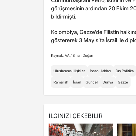
Cumhurbaşkanı Petro, İsrail'in ve Fi
görüşmesinin ardından 20 Ekim 202
bildirmişti.
Kolombiya, Gazze'de Filistin halkı
göstererek 3 Mayıs'ta İsrail ile dip
Kaynak: AA /
Sinan Doğan
Uluslararası İlişkiler
İnsan Hakları
Dış Politika
Ramallah
İsrail
Güncel
Dünya
Gazze