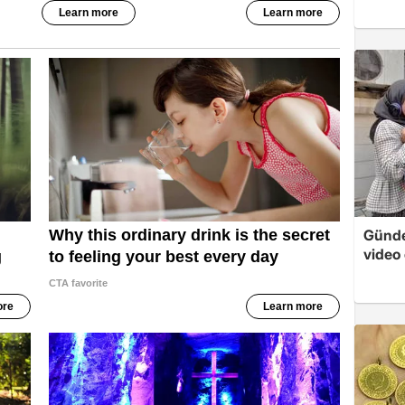
Günde
video 