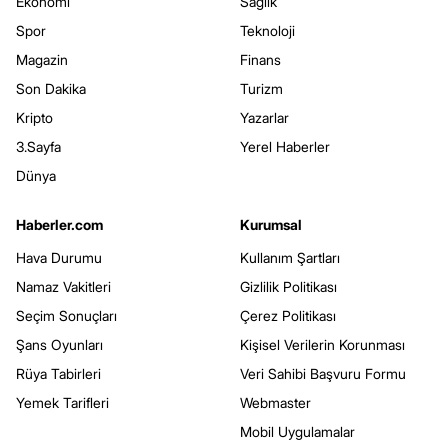
Ekonomi
Sağlık
Spor
Teknoloji
Magazin
Finans
Son Dakika
Turizm
Kripto
Yazarlar
3.Sayfa
Yerel Haberler
Dünya
Haberler.com
Kurumsal
Hava Durumu
Kullanım Şartları
Namaz Vakitleri
Gizlilik Politikası
Seçim Sonuçları
Çerez Politikası
Şans Oyunları
Kişisel Verilerin Korunması
Rüya Tabirleri
Veri Sahibi Başvuru Formu
Yemek Tarifleri
Webmaster
Mobil Uygulamalar