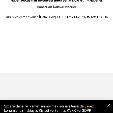
Haber: Kocasinan Belediyesi'nden Sanat Dolu Gün - Haberler
Haber
Son Dakika
Haberler
Gizlilik ve çerez ayarları
[Hata Bildir]
10.08.2026 13:20:26 #7.12# .HCFOK.
×
Sizlere daha iyi hizmet sunabilmek adına sitemizde
çerez
konumlandırmaktayız. Kişisel verileriniz, KVKK ve GDPR