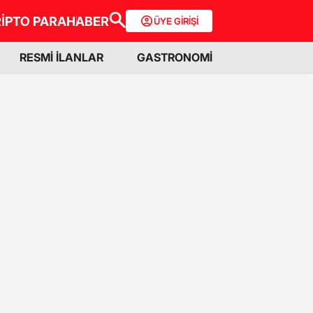
İPTO PARA
HABER
ÜYE GİRİŞİ
RESMİ İLANLAR
GASTRONOMİ