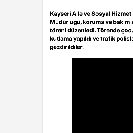
Kayseri Aile ve Sosyal Hizmetl
Müdürlüğü, koruma ve bakım alt
töreni düzenledi. Törende çocu
kutlama yapıldı ve trafik polisl
gezdirildiler.