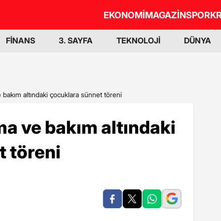
EKONOMİ
MAGAZİN
SPOR
KR
FİNANS
3. SAYFA
TEKNOLOJİ
DÜNYA
bakım altındaki çocuklara sünnet töreni
a ve bakım altındaki
 töreni