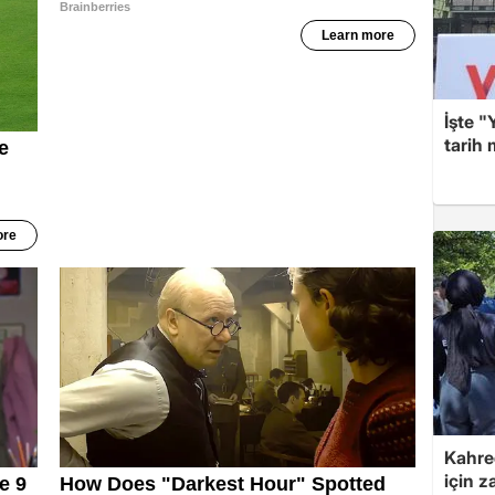
İşte "
tarih
Kahre
için z