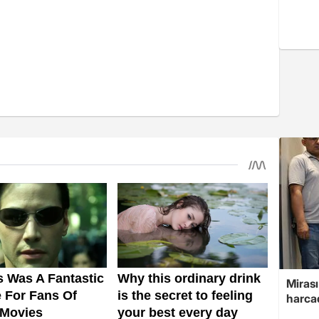
Mirası
harcad