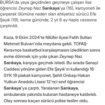
BURSA'da yaya geçidinden geçmeye çalışan lise
öğrencisi Zeynep Naz
Sarıkaya
'ya (16), kamyoneti ile
çarparak ölümüne neden olan ehliyetsiz sürücü Efe
Şayık (19), karne gününde, 2 yıl 8 ay hapis cezasına
çarptırıldı.
Kaza, 9 Ekim 2024'te Nilüfer ilçesi Fatih Sultan
Mehmet Bulvarı'nda meydana geldi. TOFAŞ-
Keravnos basketbol karşılaşmasını izledikten sonra
evine dönmek için yola çıkan Zeynep Naz
Sarıkaya
, karşıya geçmek istedi. Bu sırada Sanayi
Caddesi yönüne giden Efe Şayık'ın kullandığı 16
SYK 19 plakalı kamyonet, Şehit Onbaşı Hakan
Yutkun Anadolu Lisesi 12'nci sınıf öğrencisi
Sarıkaya
'ya çarptı. Yaralanan
Sarıkaya
,
ambulansla yakında bulunan hastaneye kaldırıldı.
Olay sonrası kaçan sürücü polise teslim oldu.