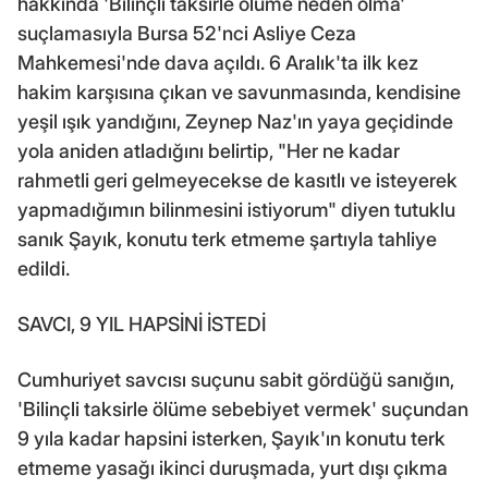
hakkında 'Bilinçli taksirle ölüme neden olma'
suçlamasıyla Bursa 52'nci Asliye Ceza
Mahkemesi'nde dava açıldı. 6 Aralık'ta ilk kez
hakim karşısına çıkan ve savunmasında, kendisine
yeşil ışık yandığını, Zeynep Naz'ın yaya geçidinde
yola aniden atladığını belirtip, "Her ne kadar
rahmetli geri gelmeyecekse de kasıtlı ve isteyerek
yapmadığımın bilinmesini istiyorum" diyen tutuklu
sanık Şayık, konutu terk etmeme şartıyla tahliye
edildi.
SAVCI, 9 YIL HAPSİNİ İSTEDİ
Cumhuriyet savcısı suçunu sabit gördüğü sanığın,
'Bilinçli taksirle ölüme sebebiyet vermek' suçundan
9 yıla kadar hapsini isterken, Şayık'ın konutu terk
etmeme yasağı ikinci duruşmada, yurt dışı çıkma