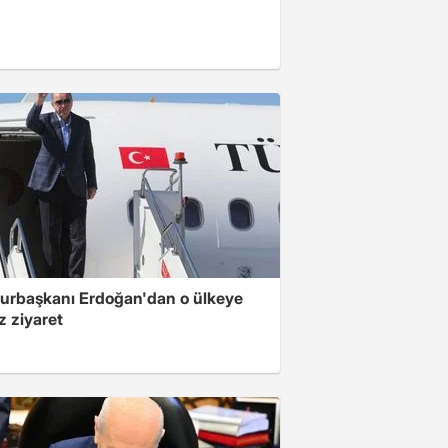
rbaşkanı Erdoğan'dan o ülkeye
z ziyaret