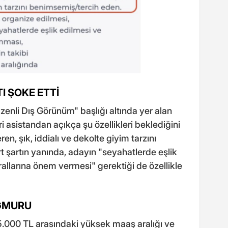
I ŞOKE ETTİ
"Özenli Dış Görünüm" başlığı altında yer alan
ari asistandan açıkça şu özellikleri beklediğini
en, şık, iddialı ve dekolte giyim tarzını
 şartın yanında, adayın "seyahatlerde eşlik
 kurallarına önem vermesi" gerektiği de özellikle
AĞMURU
35.000 TL arasındaki yüksek maaş aralığı ve