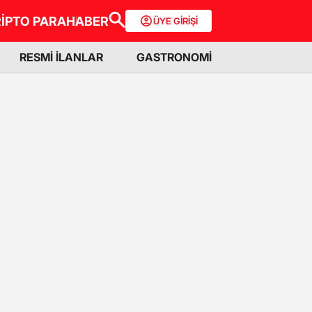
İPTO PARA
HABER
ÜYE GİRİŞİ
RESMİ İLANLAR
GASTRONOMİ