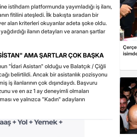
line istihdam platformunda yayımladığı iş ilanı,
 fitilini ateşledi. İlk bakışta sıradan bir
er alan kriterleri okuyanlar adeta şoke oldu.
yağdırdığı ilanın detayları ve aranan şartlar
Çerçe
isimd
ASİSTAN" AMA ŞARTLAR ÇOK BAŞKA
n "İdari Asistan" olduğu ve Balatçık / Çiğli
ğı belirtildi. Ancak bir asistanlık pozisyonu
elmiş iş ilanlarının çok dışındaydı. Başvuru
unu ve en az 1 ay deneyimli olmaları
olması ve yalnızca "Kadın" adayların