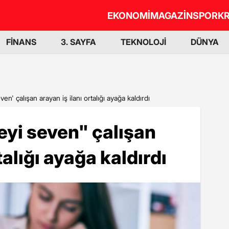
EKONOMİ
MAGAZİN
SPOR
KR
FİNANS
3. SAYFA
TEKNOLOJİ
DÜNYA
ven' çalışan arayan iş ilanı ortalığı ayağa kaldırdı
teyi seven" çalışan
talığı ayağa kaldırdı