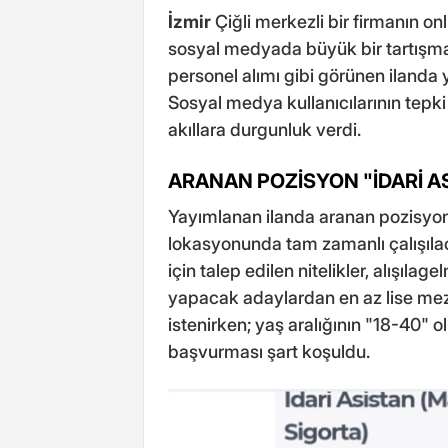
İzmir
Çiğli merkezli bir firmanın on
sosyal medyada büyük bir tartışmanın
personel alımı gibi görünen ilanda y
Sosyal medya kullanıcılarının tepki 
akıllara durgunluk verdi.
ARANAN POZİSYON "İDARİ 
Yayımlanan ilanda aranan pozisyonu
lokasyonunda tam zamanlı çalışılaca
için talep edilen nitelikler, alışılag
yapacak adaylardan en az lise mez
istenirken; yaş aralığının "18-40" 
başvurması şart koşuldu.