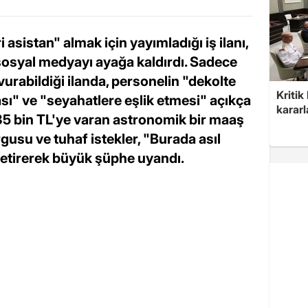
i asistan" almak için yayımladığı iş ilanı,
 sosyal medyayı ayağa kaldırdı. Sadece
urabildiği ilanda, personelin "dekolte
Kritik
sı" ve "seyahatlere eşlik etmesi" açıkça
kararl
 135 bin TL'ye varan astronomik bir maaş
urgusu ve tuhaf istekler, "Burada asıl
etirerek büyük şüphe uyandı.