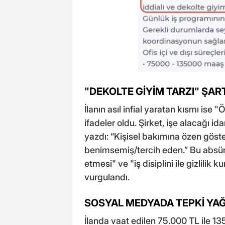
"DEKOLTE GİYİM TARZI" ŞART
İlanın asıl infial yaratan kısmı ise 
ifadeler oldu. Şirket, işe alacağı id
yazdı: “Kişisel bakımına özen göster
benimsemiş/tercih eden.” Bu absürt
etmesi" ve "iş disiplini ile gizlilik
vurgulandı.
SOSYAL MEDYADA TEPKİ Y
İlanda vaat edilen 75.000 TL ile 1