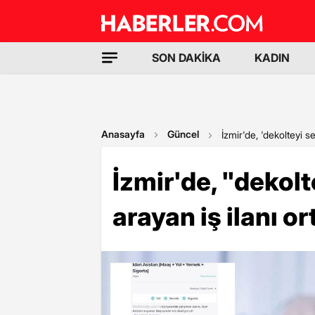
SON DAKİKA
KADIN
Anasayfa
Güncel
İzmir'de, 'dekolteyi se
İzmir'de, "dekol
arayan iş ilanı or