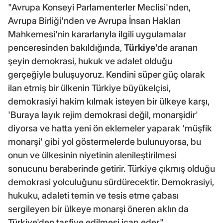
"Avrupa Konseyi Parlamenterler Meclisi'nden,
Avrupa Birliği'nden ve Avrupa İnsan Hakları
Mahkemesi'nin kararlarıyla ilgili uygulamalar
penceresinden bakıldığında,
Türkiye
'de aranan
şeyin demokrasi, hukuk ve adalet olduğu
gerçeğiyle buluşuyoruz. Kendini süper güç olarak
ilan etmiş bir ülkenin Türkiye büyükelçisi,
demokrasiyi hakim kılmak isteyen bir ülkeye karşı,
'Buraya layık rejim demokrasi değil, monarşidir'
diyorsa ve hatta yeni ön eklemeler yaparak 'müşfik
monarşi' gibi yol göstermelerde bulunuyorsa, bu
onun ve ülkesinin niyetinin alenileştirilmesi
sonucunu beraberinde getirir. Türkiye çıkmış olduğu
demokrasi yolculuğunu sürdürecektir. Demokrasiyi,
hukuku, adaleti temin ve tesis etme çabası
sergileyen bir ülkeye monarşi öneren aklın da
Türkiye'den tasfiye edilmesi icap eder."