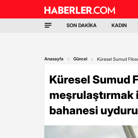
SON DAKİKA
KADIN
Anasayfa
Güncel
Küresel Sumud Filosu:
Küresel Sumud Fil
meşrulaştırmak i
bahanesi uyduru