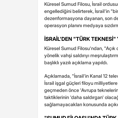
Küresel Sumud Filosu, İsrail ordusun
engellediğini belirterek, İsrail'in "bi
dezenformasyona dayanan, son der
operasyon planını medyaya sızdırm
İSRAİL'DEN "TÜRK TEKNESİ"
Küresel Sumud Filosu'ndan, "Açık deniz
yönelik vahşi saldırıyı meşrulaştır
başlıklı yazılı açıklama yapıldı.
Açıklamada, "İsrail'in Kanal 12 tel
İsrail işgal güçleri filoyu milliyetle
geçmeden önce 'Avrupa teknelerini' 
taktiklerinin 'daha saldırgan' olaca
sağlamayacakları konusunda açıkça 
"SUMUD FİLOASU'NDA TÜRK 