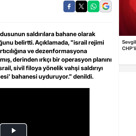
rdusunun saldırılara bahane olarak
nu belirtti. Açıklamada, "israil rejimi
Sevgil
CHP'l
kırtıcılığına ve dezenformasyona
ış, derinden ırkçı bir operasyon planını
il, sivil filoya yönelik vahşi saldırıyı
esi' bahanesi uyduruyor." denildi.