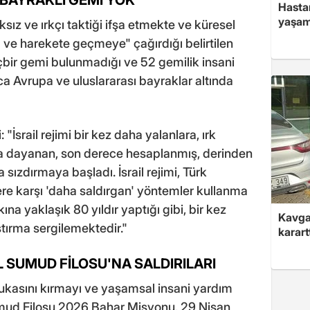
Hasta
yaşam
ız ve ırkçı taktiği ifşa etmekte ve küresel
ya ve harekete geçmeye" çağırdığı belirtilen
içbir gemi bulunmadığı ve 52 gemilik insani
a Avrupa ve uluslararası bayraklar altında
 "İsrail rejimi bir kez daha yalanlara, ırk
na dayanan, son derece hesaplanmış, derinden
sızdırmaya başladı. İsrail rejimi, Türk
şilere karşı 'daha saldırgan' yöntemler kullanma
lkına yaklaşık 80 yıldır yaptığı gibi, bir kez
Kavga 
aştırma sergilemektedir."
karart
 SUMUD FİLOSU'NA SALDIRILARI
blukasını kırmayı ve yaşamsal insani yardım
mud Filosu 2026 Bahar Misyonu, 29 Nisan