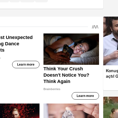
Konuşa
açtı! 