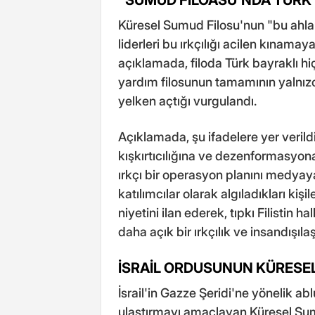
Küresel Sumud Filosu'nun "bu ahlaks
liderleri bu ırkçılığı acilen kınama
açıklamada, filoda Türk bayraklı h
yardım filosunun tamamının yalnızc
yelken açtığı vurgulandı.
Açıklamada, şu ifadelere yer verildi:
kışkırtıcılığına ve dezenformasyo
ırkçı bir operasyon planını medyaya 
katılımcılar olarak algıladıkları ki
niyetini ilan ederek, tıpkı Filistin ha
daha açık bir ırkçılık ve insandışıl
İSRAİL ORDUSUNUN KÜRESEL
İsrail'in Gazze Şeridi'ne yönelik a
ulaştırmayı amaçlayan Küresel Su