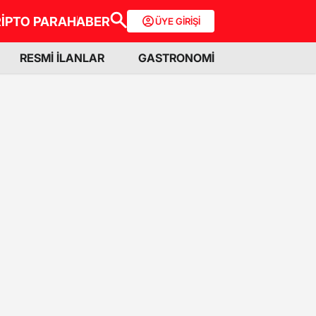
İPTO PARA
HABER
ÜYE GİRİŞİ
RESMİ İLANLAR
GASTRONOMİ