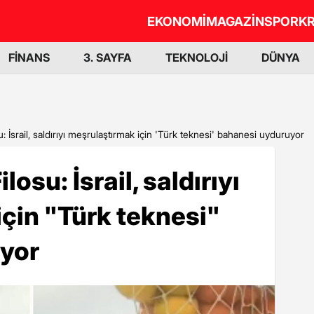
EKONOMİ
MAGAZİN
SPOR
KR
FİNANS
3. SAYFA
TEKNOLOJİ
DÜNYA
 İsrail, saldırıyı meşrulaştırmak için 'Türk teknesi' bahanesi uyduruyor
osu: İsrail, saldırıyı
çin "Türk teknesi"
yor