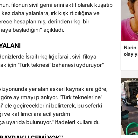
un, filonun sivil gemilerini aktif olarak kuşatıp
r kez daha yalanlara, ırk kışkırtıcılığına ve
ece hesaplanmış, derinden ırkçı bir
aya başladığını" açıkladı.
 YALANI
Narin
olay 
lerde İsrail ırkçılığı: İsrail, sivil filoya
mak için 'Türk teknesi' bahanesi uyduruyor"
evizyonunda yer alan askeri kaynaklara göre,
re göre ayırmayı planlıyor. 'Türk teknelerine'
ele geçireceklerini belirterek, bu seferki
ğı ve katılımcılara acil yardım
uyarıda bulunuyor." ifadeleri kullanıldı.
BAYRAKLI GEMİ YOK"