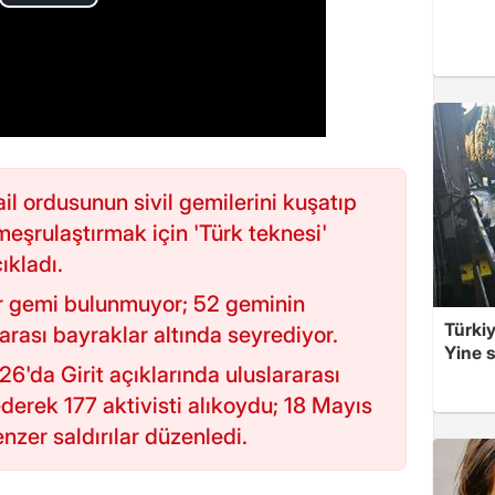
il ordusunun sivil gemilerini kuşatıp
 meşrulaştırmak için 'Türk teknesi'
kladı.
ir gemi bulunmuyor; 52 geminin
Türkiy
rası bayraklar altında seyrediyor.
Yine s
26'da Girit açıklarında uluslararası
derek 177 aktivisti alıkoydu; 18 Mayıs
zer saldırılar düzenledi.