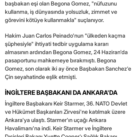
başbakan eşi olan Begona Gomez, "nüfuzunu
kullanma, iş dünyasında yolsuzluk, zimmet ve
görevini kötüye kullanmakla" suçlanıyor.
Hakim Juan Carlos Peinado'nun "ülkeden kaçma
şüphesiyle" ihtiyati tedbir uygulama kararı
almasının ardından Begona Gomez, 24 Haziran'da
pasaportunu mahkemeye bırakmıştı. Begona
Gomez, son olarak iki ay önce Başbakan Sanchez'e
Çin seyahatinde eşlik etmişti.
İNGİLTERE BAŞBAKANI DA ANKARA'DA
İngiltere Başbakanı Keir Starmer, 36. NATO Devlet
ve Hükümet Başkanları Zirvesi'ne katılmak üzere
Ankara'ya ulaştı. Starmer'ın uçağı Ankara
Havalimanı'na indi. Keir Starmer ve İngiltere
Dışişleri Bakanı Yvette Cooper'ı Sağlık Bakanı