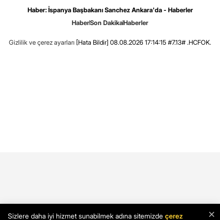
Haber: İspanya Başbakanı Sanchez Ankara'da - Haberler
Haber
Son Dakika
Haberler
Gizlilik ve çerez ayarları
[Hata Bildir]
08.08.2026 17:14:15 #7.13# .HCFOK.
×
Sizlere daha iyi hizmet sunabilmek adına sitemizde
çerez