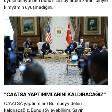
uyuşmasaydı ben bunu size söylerdim zaten, biriyle
kimyamın uyuşmadığını.
"CAATSA YAPTIRIMLARINI KALDIRACAĞIZ"
(CAATSA yaptırımları) Bu müeyyideleri
kaldıracağız. Bunu söyleyebilirim. Sayın