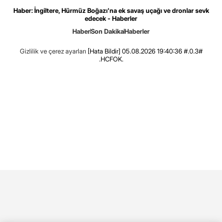
Haber: İngiltere, Hürmüz Boğazı'na ek savaş uçağı ve dronlar sevk
edecek - Haberler
Haber
Son Dakika
Haberler
Gizlilik ve çerez ayarları
[Hata Bildir]
05.08.2026 19:40:36 #.0.3#
.HCFOK.