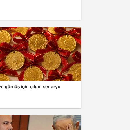
ve gümüş için çılgın senaryo