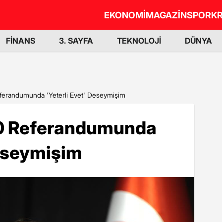
EKONOMİ
MAGAZİN
SPOR
KR
FİNANS
3. SAYFA
TEKNOLOJİ
DÜNYA
ferandumunda 'Yeterli Evet' Deseymişim
10 Referandumunda
Deseymişim