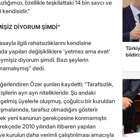
lığımızı, özellikle teşkilattaki 14 bin savcı ve
kendisidir."
MİŞİZ DİYORUM ŞİMDİ"
ayla ilgili rahatsızlıklarını kendisine
Türkiy
ılında yapılan değişikliklere 'yetmez ama evet'
bildir
eymişiz diyorum şimdi. Bazı şeylerin
lmamalıymış" dedi.
erlendiren Özer şunları kaydetti; "Tarafsızlık,
ilerin ayrı ayrı nitelikleridir. Şu andaki
gelmiş üyelerle oluşmuş, çoğulcu bir kuruldan
ışmalarında, tarafsız olmadığını gösterir
rnek yeni kanunun gerekçesine konmamıştır.
rekçede 2010 yılından itibaren yapılan
e kurulun daha verimli çalıştırılması amacıyla