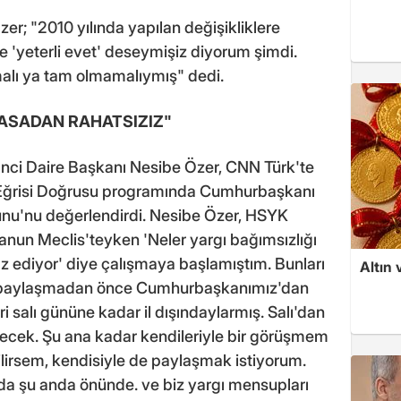
er; "2010 yılında yapılan değişikliklere
 'yeterli evet' deseymişiz diyorum şimdi.
malı ya tam olmamalıymış" dedi.
ASADAN RAHATSIZIZ"
'nci Daire Başkanı Nesibe Özer, CNN Türk'te
 Eğrisi Doğrusu programında Cumhurbaşkanı
nu'nu değerlendirdi. Nesibe Özer, HSYK
Kanun Meclis'teyken 'Neler yargı bağımsızlığı
ız ediyor' diye çalışmaya başlamıştım. Bunları
Altın 
la paylaşmadan önce Cumhurbaşkanımız'dan
i salı gününe kadar il dışındaylarmış. Salı'dan
lecek. Şu ana kadar kendileriyle bir görüşmem
irsem, kendisiyle de paylaşmak istiyorum.
 şu anda önünde. ve biz yargı mensupları