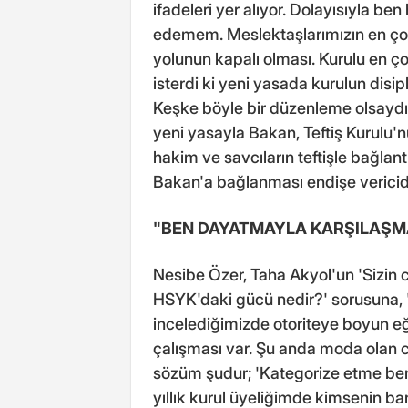
ifadeleri yer alıyor. Dolayısıyla b
edemem. Meslektaşlarımızın en çok e
yolunun kapalı olması. Kurulu en ço
isterdi ki yeni yasada kurulun disipl
Keşke böyle bir düzenleme olsaydı
yeni yasayla Bakan, Teftiş Kurulu'n
hakim ve savcıların teftişle bağlan
Bakan'a bağlanması endişe vericidi
"BEN DAYATMAYLA KARŞILAŞM
Nesibe Özer, Taha Akyol'un 'Sizin c
HSYK'daki gücü nedir?' sorusuna, "T
incelediğimizde otoriteye boyun e
çalışması var. Şu anda moda olan 
sözüm şudur; 'Kategorize etme ben
yıllık kurul üyeliğimde kimsenin b