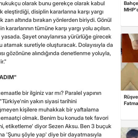
en hukukçu olarak bunu gerekçe olarak kabul
Bahçel
MHP'de
leştirdiği, disiplin kararlarına karşı yargı
k zan altında bırakan yönlerden biriydi. Gönül
in kararlarının tümüne karşı yargı yolu açılsın.
 yasada. Şayet onaylanırsa yürürlüğe girecek
u atamak suretiyle oluşturacak. Dolayısıyla da
tısı gözönüne alındığında denetlenme yoluyla,
r."
ADIM"
emaatle bir ilginiz var mı? Paralel yapının
Rüşve
ürkiye'nin yakın siyasi tarihini
Fatma,
ğmeyen kişilere muhakkak bir yaftalama
cemaatçi olmak. Benim bu konuda tek favori
i, etiketleme' diyor Sezen Aksu. Ben 3 buçuk
ana 'Şunu şöyle yap' diye bir dayatmasıyla