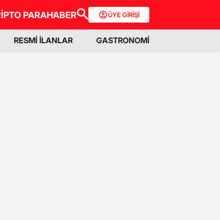
İPTO PARA
HABER
ÜYE GİRİŞİ
RESMİ İLANLAR
GASTRONOMİ