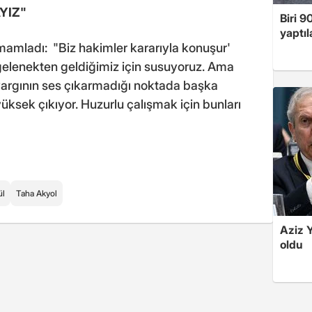
YIZ"
Biri 9
yaptıl
amladı: "Biz hakimler kararıyla konuşur'
gelenekten geldiğimiz için susuyoruz. Ama
 yargının ses çıkarmadığı noktada başka
yüksek çıkıyor. Huzurlu çalışmak için bunları
ül
Taha Akyol
Aziz Y
oldu