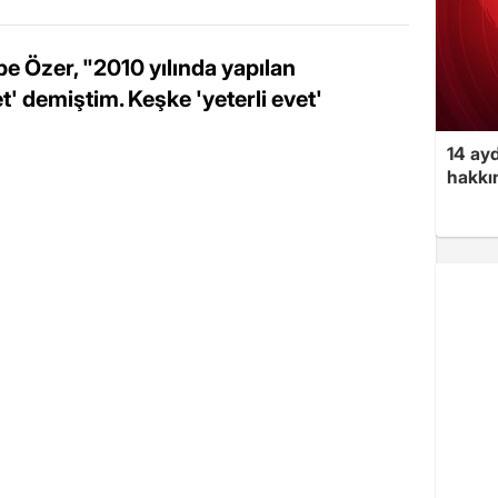
e Özer, "2010 yılında yapılan
t' demiştim. Keşke 'yeterli evet'
14 ayd
hakkın