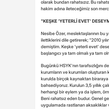
olarak bundan rahatsızız. Bu rahatsız
hakim adına ileteceğimiz son merci 
"KEŞKE 'YETERLİ EVET' DESEY
Nesibe Özer, meslektaşlarının bu yas
ilettiklerini dile getirerek; "2010 y
demiştim. Keşke 'yeterli evet' des
başlangıcı ya tam olmalı ya tam o
Bugünkü HSYK'nın tarafsızlığını değ
kurumların ve kurumları oluşturan kiş
kurulda birçok kaynaktan biraraya 
bahsediyoruz. Kurulun 3,5 yıllık çal
herhangi bir eylem ya da işlem, ö
Beni rahatsız eden budur. Genel ge
uygulamada rastlanan aksaklıklar v