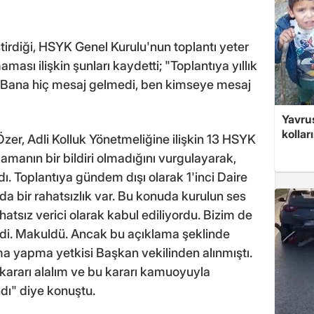
irdiği, HSYK Genel Kurulu'nun toplantı yeter
ası ilişkin şunları kaydetti; "Toplantıya yıllık
m. Bana hiç mesaj gelmedi, ben kimseye mesaj
Yavrus
kolları
er, Adli Kolluk Yönetmeliğine ilişkin 13 HSYK
amanın bir bildiri olmadığını vurgulayarak,
ldı. Toplantıya gündem dışı olarak 1'inci Daire
nda bir rahatsızlık var. Bu konuda kurulun ses
hatsız verici olarak kabul ediliyordu. Bizim de
ldi. Makuldü. Ancak bu açıklama şeklinde
a yapma yetkisi Başkan vekilinden alınmıştı.
kararı alalım ve bu kararı kamuoyuyla
ndı" diye konuştu.