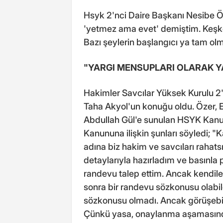
Hsyk 2'nci Daire Başkanı Nesibe Öz
'yetmez ama evet' demiştim. Keşke
Bazı şeylerin başlangıcı ya tam ol
"YARGI MENSUPLARI OLARAK Y
Hakimler Savcılar Yüksek Kurulu 2
Taha Akyol'un konuğu oldu. Özer,
Abdullah Gül'e sunulan HSYK Kanu
Kanununa ilişkin şunları söyledi; "
adına biz hakim ve savcıları rahats
detaylarıyla hazırladım ve basın
randevu talep ettim. Ancak kendiler
sonra bir randevu sözkonusu olabi
sözkonusu olmadı. Ancak görüşebil
Çünkü yasa, onaylanma aşamasında