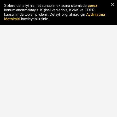
×
Sizlere daha iyi hizmet sunabilmek adına sitemizde
çerez
konumlandırmaktayız. Kişisel verileriniz, KVKK ve GDPR
kapsamında toplanıp işlenir. Detaylı bilgi almak için
Aydınlatma
Metnimizi
inceleyebilirsiniz.