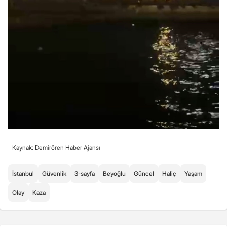
Kaynak: Demirören Haber Ajansı
İstanbul
Güvenlik
3-sayfa
Beyoğlu
Güncel
Haliç
Yaşam
Olay
Kaza