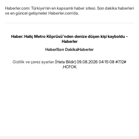
Haberler.com: Türkiye’nin en kapsamlı haber sitesi. Son dakika haberleri
ve en güncel gelişmeler Haberler.com’da.
Haber: Haliç Metro Köprüsü'nden denize düşen kişi kayboldu -
Haberler
Haber
Son Dakika
Haberler
Gizlilik ve çerez ayarları
[Hata Bildir]
09.08.2026 04:15:08 #7.12#
.HCFOK.