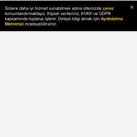
×
Sizlere daha iyi hizmet sunabilmek adına sitemizde
çerez
konumlandırmaktayız. Kişisel verileriniz, KVKK ve GDPR
kapsamında toplanıp işlenir. Detaylı bilgi almak için
Aydınlatma
Metnimizi
inceleyebilirsiniz.